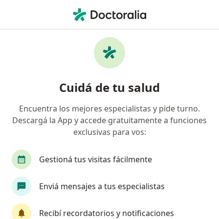
Men
Otitis Externa • Temperley, Buenos Aires
Filtros
• 1
Obra social
Mapa
Especialistas en Otitis externa en
Cuidá de tu salud
Temperley
Encuentra los mejores especialistas y pide turno.
Descargá la App y accede gratuitamente a funciones
¿Qué especialidad estás buscando?
exclusivas para vos:
Pediatra
Otorrino
Alergista
Fonoaud
Gestioná tus visitas fácilmente
Enviá mensajes a tus especialistas
Recibí recordatorios y notificaciones