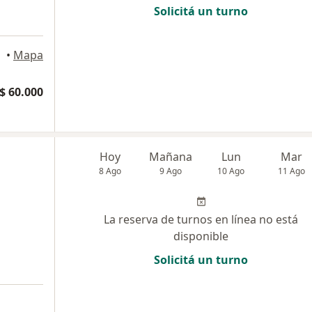
Solicitá un turno
a
Aires
•
Mapa
$ 60.000
Hoy
Mañana
Lun
Mar
8 Ago
9 Ago
10 Ago
11 Ago
La reserva de turnos en línea no está
disponible
Solicitá un turno