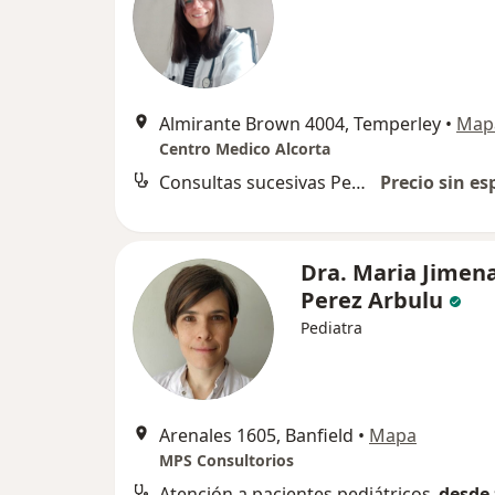
Almirante Brown 4004, Temperley
•
Map
Centro Medico Alcorta
Consultas sucesivas Pediatría
Precio sin es
Dra. Maria Jimen
Perez Arbulu
Pediatra
Arenales 1605, Banfield
•
Mapa
MPS Consultorios
Atención a pacientes pediátricos
desde 