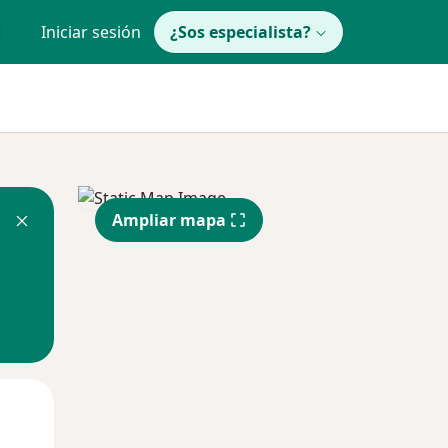
Iniciar sesión
¿Sos especialista?
Ampliar mapa
Mié
Jue
Vie
12 Ago
13 Ago
14 Ago