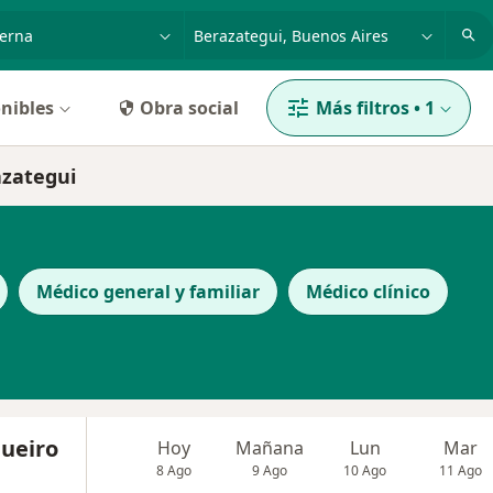
dad, enfermedad o nombre
p. ej. Buenos Aires
nibles
Obra social
Más filtros
•
1
azategui
Médico general y familiar
Médico clínico
gueiro
Hoy
Mañana
Lun
Mar
8 Ago
9 Ago
10 Ago
11 Ago