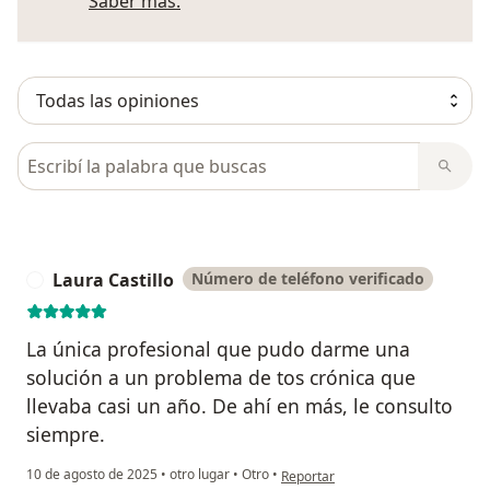
Más información sobre opiniones
Saber más.
Busca en opiniones
Laura Castillo
Número de teléfono verificado
L
La única profesional que pudo darme una
solución a un problema de tos crónica que
llevaba casi un año. De ahí en más, le consulto
siempre.
en opinión del usuario Laura Castil
10 de agosto de 2025
•
otro lugar
•
Otro
•
Reportar