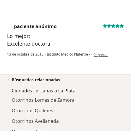
paciente anónimo
P
Lo mejor:
Excelente doctora
en opinión del usuario
13 de octubre de 2015
•
Instituto Médico Platense
•
•
Reportar
Búsquedas relacionadas
Ciudades cercanas a La Plata
Otorrinos Lomas de Zamora
Otorrinos Quilmes
Otorrinos Avellaneda