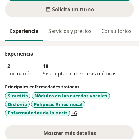
Solicitá un turno
Experiencia
Servicios y precios
Consultorios
Experiencia
2
18
Formación
Se aceptan coberturas médicas
Principales enfermedades tratadas
Sinusitis
Nódulos en las cuerdas vocales
Disfonía
Poliposis Rinosinusal
a11y_sr_more_diseases
Enfermedades de la nariz
+6
Mostrar más detalles
sobre la experiencia