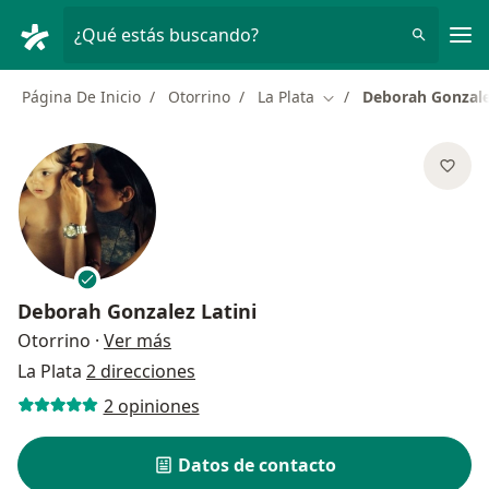
Men
¿Qué estás buscando?
Página De Inicio
Otorrino
La Plata
Deborah Gonzale
Cambiar de ciudad
Deborah Gonzalez Latini
sobre las especializaciones
Otorrino
·
Ver más
La Plata
2 direcciones
2 opiniones
Datos de contacto