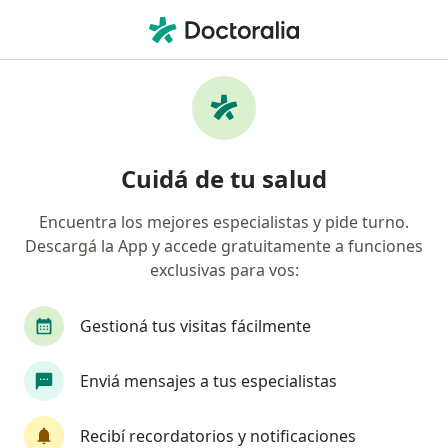
Men
Infección Dental • Trujui, Buenos Aires
Filtros
• 1
Obra social
Mapa
Especialistas en Infección dental en Trujui
Cuidá de tu salud
Encuentra los mejores especialistas y pide turno.
¿Qué especialidad estás buscando?
Descargá la App y accede gratuitamente a funciones
Odontólogo
exclusivas para vos:
Gestioná tus visitas fácilmente
Enviá mensajes a tus especialistas
Recibí recordatorios y notificaciones