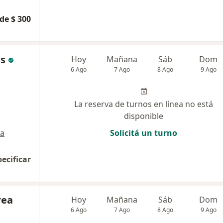
de $ 300
as
Hoy
Mañana
Sáb
Dom
6 Ago
7 Ago
8 Ago
9 Ago
La reserva de turnos en línea no está
disponible
a
Solicitá un turno
pecificar
rea
Hoy
Mañana
Sáb
Dom
6 Ago
7 Ago
8 Ago
9 Ago