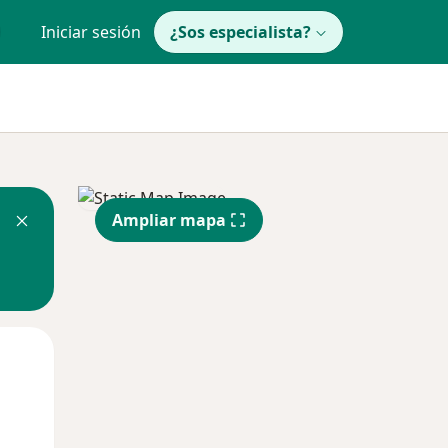
Iniciar sesión
¿Sos especialista?
Ampliar mapa
Lun
Mar
Mié
10 Ago
11 Ago
12 Ago