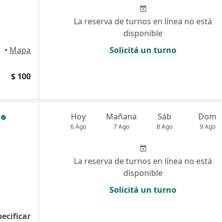
La reserva de turnos en línea no está
disponible
orón
•
Mapa
Solicitá un turno
$ 100
Hoy
Mañana
Sáb
Dom
6 Ago
7 Ago
8 Ago
9 Ago
La reserva de turnos en línea no está
disponible
Solicitá un turno
pecificar