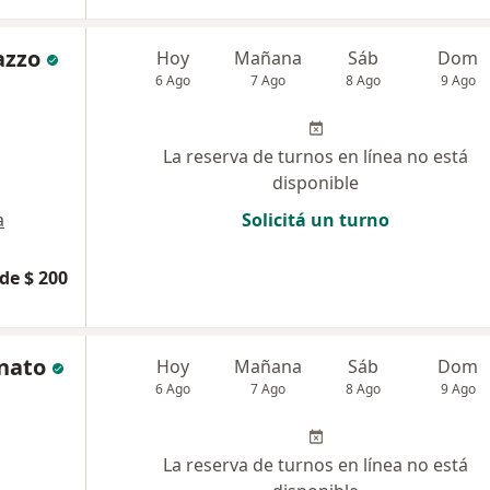
azzo
Hoy
Mañana
Sáb
Dom
6 Ago
7 Ago
8 Ago
9 Ago
La reserva de turnos en línea no está
disponible
a
Solicitá un turno
de $ 200
unato
Hoy
Mañana
Sáb
Dom
6 Ago
7 Ago
8 Ago
9 Ago
La reserva de turnos en línea no está