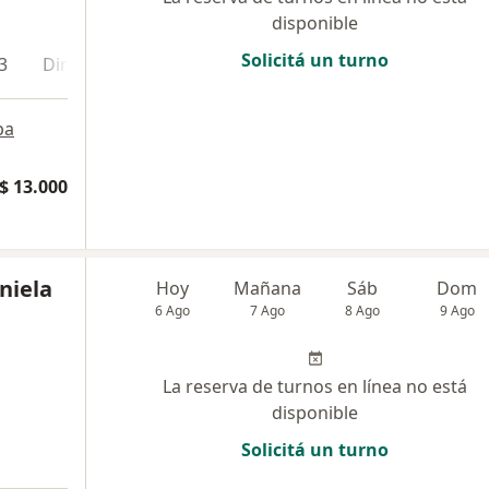
disponible
Solicitá un turno
3
Dirección 4
pa
$ 13.000
niela
Hoy
Mañana
Sáb
Dom
6 Ago
7 Ago
8 Ago
9 Ago
La reserva de turnos en línea no está
disponible
Solicitá un turno