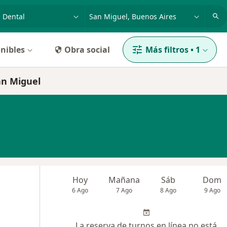
dad, enfermedad o nombre
p. ej. Buenos Aires
nibles
Obra social
Más filtros
•
1
an Miguel
Hoy
Mañana
Sáb
Dom
6 Ago
7 Ago
8 Ago
9 Ago
La reserva de turnos en línea no está