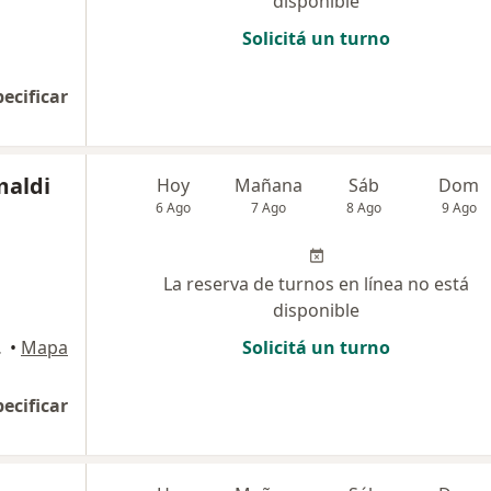
disponible
Solicitá un turno
pecificar
maldi
Hoy
Mañana
Sáb
Dom
6 Ago
7 Ago
8 Ago
9 Ago
La reserva de turnos en línea no está
disponible
l Pacheco
•
Mapa
Solicitá un turno
pecificar