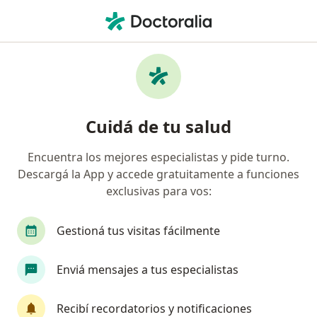
Men
Falla Ovárica Prematura • Avellaneda, Buenos Aires
Búsquedas relacionadas
Ciudades cercanas a Avellaneda
Falla ovárica prematura en Capital Federal
Cuidá de tu salud
Falla ovárica prematura en Ciudad Autónoma de
Buenos Aires
Encuentra los mejores especialistas y pide turno.
Descargá la App y accede gratuitamente a funciones
Falla ovárica prematura en La Plata
exclusivas para vos:
Falla ovárica prematura en Martínez
Gestioná tus visitas fácilmente
Falla ovárica prematura en Ramos Mejía
Ver más (10)
Enviá mensajes a tus especialistas
Más en esta categoría: Ciudades cercanas a 
Otras enfermedades en Avellaneda
Recibí recordatorios y notificaciones