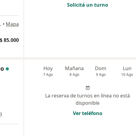
Solicitá un turno
pital Federal
•
Mapa
$ 85.000
no
Hoy
Mañana
Dom
Lun
7 Ago
8 Ago
9 Ago
10 Ago
La reserva de turnos en línea no está
disponible
Ver teléfono
3