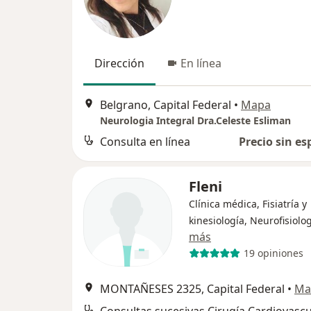
Dirección
En línea
Belgrano, Capital Federal
•
Mapa
Neurologia Integral Dra.Celeste Esliman
Consulta en línea
Precio sin es
Fleni
Clínica médica, Fisiatría y
kinesiología, Neurofisiolo
más
19 opiniones
MONTAÑESES 2325, Capital Federal
•
Ma
Consultas sucesivas Cirugía Cardiovascu