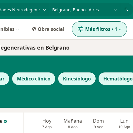
dad, enfermedad o nombre
p. ej. Buenos Aires
nibles
Obra social
Más filtros
•
1
degenerativas en Belgrano
ar
Médico clínico
Kinesiólogo
Hematólogo
a
Hoy
Mañana
Dom
Lun
7 Ago
8 Ago
9 Ago
10 Ago