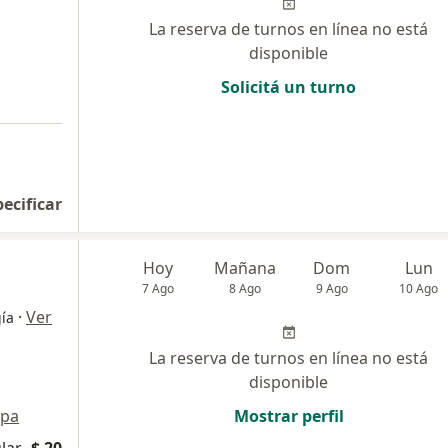
La reserva de turnos en línea no está
disponible
Solicitá un turno
pecificar
Hoy
Mañana
Dom
Lun
7 Ago
8 Ago
9 Ago
10 Ago
·
Ver
gía
La reserva de turnos en línea no está
disponible
pa
Mostrar perfil
lar
$ 20