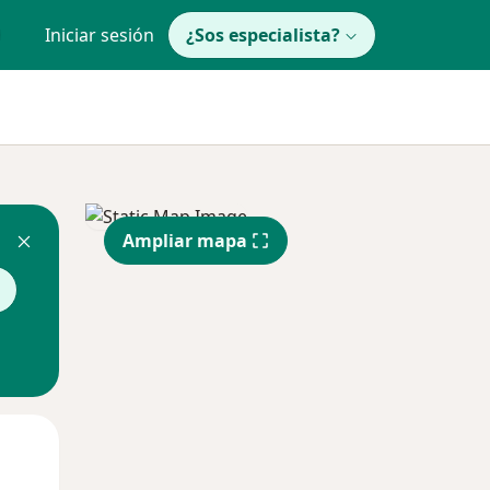
Iniciar sesión
¿Sos especialista?
Ampliar mapa
Mar
Mié
Jue
11 Ago
12 Ago
13 Ago