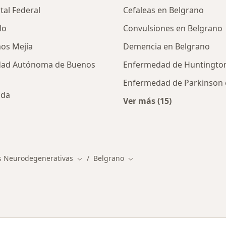
al Federal
Cefaleas en Belgrano
lo
Convulsiones en Belgrano
os Mejía
Demencia en Belgrano
dad Autónoma de Buenos
Enfermedad de Huntington
Enfermedad de Parkinson 
ida
Ver más (15)
Más en esta catego
rcanas a Belgrano
 Neurodegenerativas
Belgrano
Cambiar de ciudad
Cambiar de ciudad