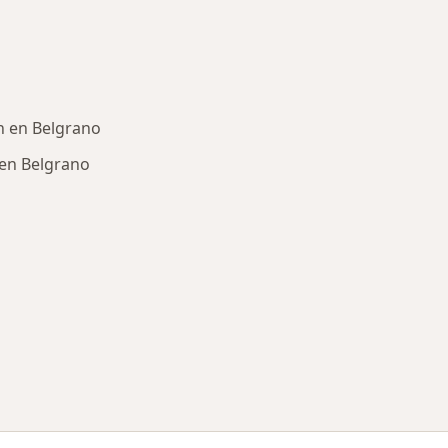
 en Belgrano
en Belgrano
ría: Otras enfermedades en Belgrano