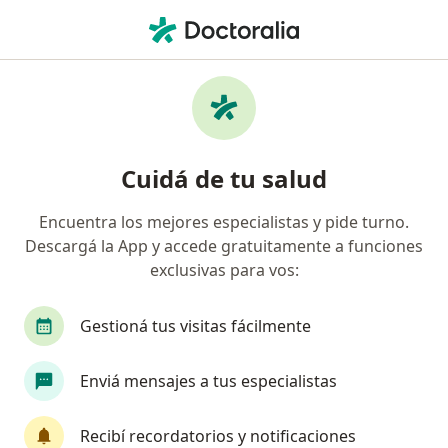
Men
Disfunción Sexual Masculina • Cipolletti, Río Negro
Filtros
• 1
Obra social
Mapa
Especialistas en Disfunción sexual
Cuidá de tu salud
masculina en Cipolletti
Encuentra los mejores especialistas y pide turno.
Descargá la App y accede gratuitamente a funciones
¿Qué especialidad estás buscando?
exclusivas para vos:
Urólogo
Analista clínico
Cardiólogo
Gestioná tus visitas fácilmente
Enviá mensajes a tus especialistas
Recibí recordatorios y notificaciones