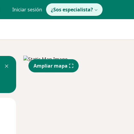
Iniciar sesión
¿Sos especialista?
Ampliar mapa
Lun
Mar
Mié
10 Ago
11 Ago
12 Ago