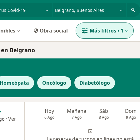
dad, enfermedad o nombre
p. ej. Buenos Aires
nibles
Obra social
Más filtros
•
1
9 en Belgrano
Homeópata
Oncólogo
Diabetólogo
Hoy
Mañana
Sáb
Dom
6 Ago
7 Ago
8 Ago
9 Ago
·
Ver
go
La reserva de turnos en línea no está