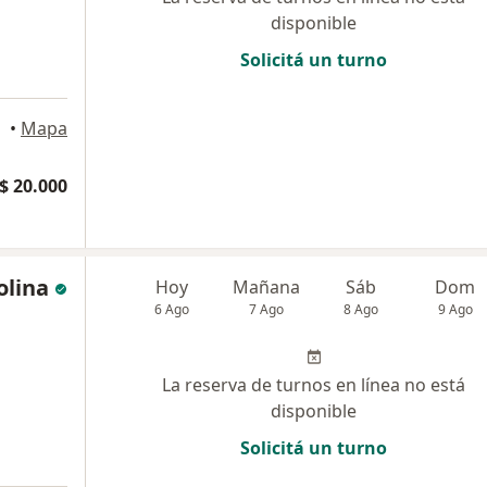
disponible
Solicitá un turno
a
•
Mapa
$ 20.000
olina
Hoy
Mañana
Sáb
Dom
6 Ago
7 Ago
8 Ago
9 Ago
La reserva de turnos en línea no está
disponible
Solicitá un turno
a