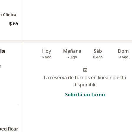
 Clínica
$ 65
la
Hoy
Mañana
Sáb
Dom
6 Ago
7 Ago
8 Ago
9 Ago
a,
La reserva de turnos en línea no está
disponible
Solicitá un turno
pecificar