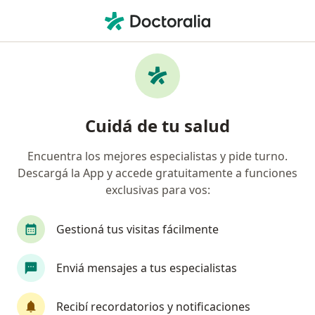
Men
Bajo Peso • Paraná, Entre Ríos
Filtros
• 1
Obra social
Mapa
Especialistas en Bajo peso en Paraná
Cuidá de tu salud
Encuentra los mejores especialistas y pide turno.
¿Qué especialidad estás buscando?
Descargá la App y accede gratuitamente a funciones
Nutricionista
Médico clínico
Ginecólogo
exclusivas para vos:
Gestioná tus visitas fácilmente
Enviá mensajes a tus especialistas
Recibí recordatorios y notificaciones