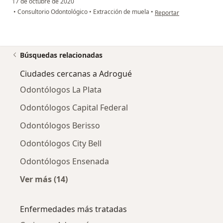
17 de octubre de 2020
en opinión del usuario S
•
Consultorio Odontológico
•
Extracción de muela
•
Reportar
Búsquedas relacionadas
Ciudades cercanas a Adrogué
Odontólogos La Plata
Odontólogos Capital Federal
Odontólogos Berisso
Odontólogos City Bell
Odontólogos Ensenada
Ver más (14)
Más en esta categoría: Ciudades cercanas a 
Enfermedades más tratadas