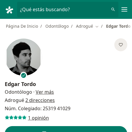
Men
¿Qué estás buscando?
Página De Inicio
Odontólogo
Adrogué
Edgar Tordo
Cambiar de ciuda
Edgar Tordo
sobre las especializaciones
Odontólogo
·
Ver más
Adrogué
2 direcciones
Núm. Colegiado: 25319 41029
1 opinión