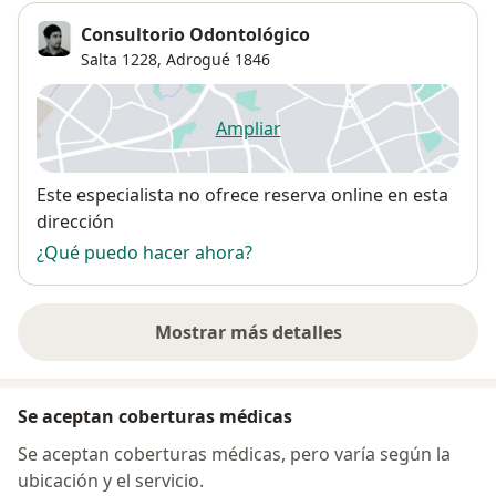
Consultorio Odontológico
Salta 1228,
Adrogué
1846
Ampliar
se abre en una nueva pestañ
Disponibilidad
Este especialista no ofrece reserva online en esta
dirección
¿Qué puedo hacer ahora?
Mostrar más detalles
sobre la dirección
Se aceptan coberturas médicas
Se aceptan coberturas médicas, pero varía según la
ubicación y el servicio.