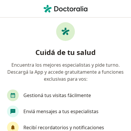
Men
Odontólogo • Tolosa, Buenos Aires
Filtros
Obra social
Mapa
Odontólogos en Tolosa
Cuidá de tu salud
Encuentra los mejores especialistas y pide turno.
¿Cuál es tu obra social?
Descargá la App y accede gratuitamente a funciones
OSDE Binario
Swiss Medical
IOMA
IA
exclusivas para vos:
Gestioná tus visitas fácilmente
Enviá mensajes a tus especialistas
Recibí recordatorios y notificaciones