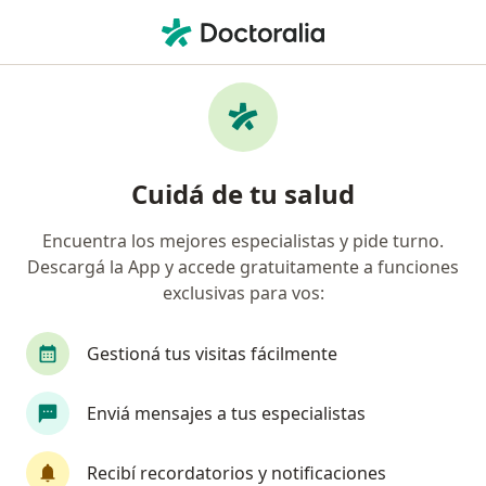
Men
Dermatólogo • Resistencia, Chaco
Filtros
Obra social
Mapa
Dermatólogos en Resistencia
Cuidá de tu salud
Encuentra los mejores especialistas y pide turno.
¿Cuál es tu obra social?
Descargá la App y accede gratuitamente a funciones
OSDE Binario
Swiss Medical
Galeno
exclusivas para vos:
AcaSalud
Accord Salud
Ver más
Gestioná tus visitas fácilmente
Enviá mensajes a tus especialistas
Recibí recordatorios y notificaciones