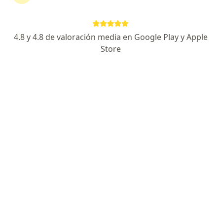
4.8 y 4.8 de valoración media en Google Play y Apple
Store
Romina Andrada
·
Ver más
Dermatólogo
Ameghino 678, Resistencia
•
Mapa
Immi
Primera consulta Dermatología
Precio sin especificar
Este especialista no ofrece reserva de turno en línea en esta dirección.
Solicitá un turno