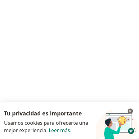
Dra. Luciana Costa
Dermatólogo
9 opiniones
Consulta en línea
$ 50.000
Este especialista no ofrece reserva de turno en línea en esta dirección.
Solicitá un turno
Tu privacidad es importante
Ir a la app
Usamos cookies para ofrecerte una
mejor experiencia.
Leer más
.
Continuar en el navegador