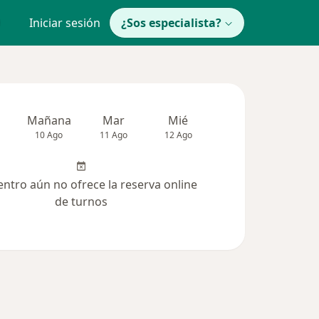
Iniciar sesión
¿Sos especialista?
Mañana
Mar
Mié
Jue
Vie
10 Ago
11 Ago
12 Ago
13 Ago
14 Ag
entro aún no ofrece la reserva online
de turnos