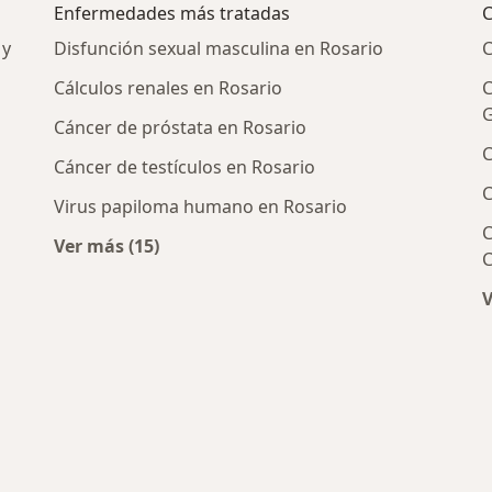
Enfermedades más tratadas
C
 y
Disfunción sexual masculina en Rosario
C
Cálculos renales en Rosario
C
G
Cáncer de próstata en Rosario
C
Cáncer de testículos en Rosario
C
Virus papiloma humano en Rosario
C
Ver más (15)
C
Más en esta categoría: Enfermedades más t
V
icos más populares