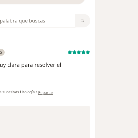
opiniones
o
uy clara para resolver el
en opinión del usuario Anonimo
s sucesivas Urología
•
Reportar