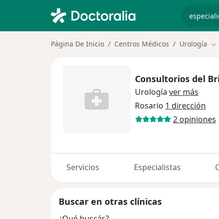
especiali
Página De Inicio
Centros Médicos
Urología
Ca
Consultorios del Br
Urología
ver más
Rosario
1 dirección
2 opiniones
Servicios
Especialistas
Buscar en otras clínicas
¿Qué buscás?