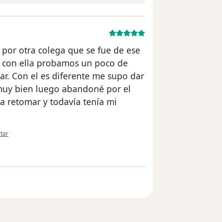
por otra colega que se fue de ese
en con ella probamos un poco de
r. Con el es diferente me supo dar
uy bien luego abandoné por el
a retomar y todavía tenía mi
inión del usuario Cuenta eliminada
tar