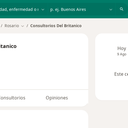
dad, enfermedad o nombre
p. ej. Buenos Aires
Rosario
Consultorios Del Britanico
mbiar de ciudad
Cambiar de ciudad
itanico
Hoy
9 Ago
Este c
Consultorios
Opiniones