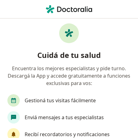
Men
Ioma • Capital Federal, Capital Federal
Búsquedas relacionadas
Especialistas de IOMA
Psicólogos de IOMA en Capital Federal
Cuidá de tu salud
Ginecólogos de IOMA en Capital Federal
Encuentra los mejores especialistas y pide turno.
Odontólogos de IOMA en Capital Federal
Descargá la App y accede gratuitamente a funciones
Médicos clínicos de IOMA en Capital Federal
exclusivas para vos:
Neurólogos de IOMA en Capital Federal
Gestioná tus visitas fácilmente
Ver más (15)
Más en esta categoría: Especialistas de IOMA
Enviá mensajes a tus especialistas
Página De Inicio
Capital Federal
Ioma
Cambiar de ciudad
Recibí recordatorios y notificaciones