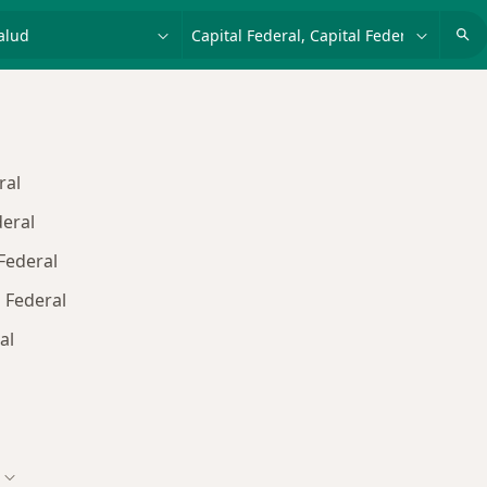
dad, enfermedad o nombre
p. ej. Buenos Aires
ral
deral
Federal
 Federal
al
s de Accord Salud
Cambiar de ciudad