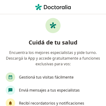
Men
Prótesis Dental • San Isidro, Buenos Aires
Filtros
• 1
Obra social
Mapa
Especialistas en Prótesis dental San Isidro
Cuidá de tu salud
Encuentra los mejores especialistas y pide turno.
¿Qué especialidad estás buscando?
Descargá la App y accede gratuitamente a funciones
Odontólogo
Protesista - Ortesista
Cirujan
exclusivas para vos:
Gestioná tus visitas fácilmente
Enviá mensajes a tus especialistas
Recibí recordatorios y notificaciones