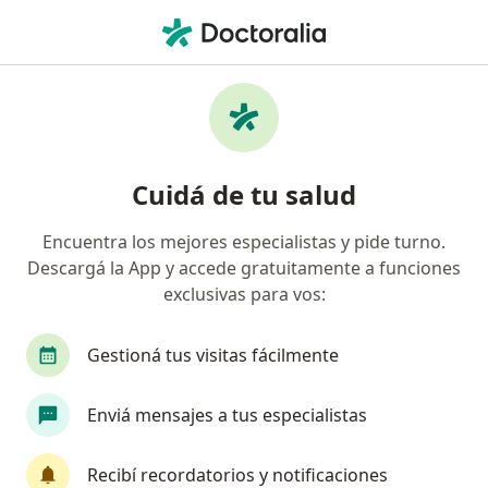
Men
¿Qué estás buscando?
Página De Inicio
Servicios
Diseño De La Sonrisa
Diseño de la sonrisa -
Cuidá de tu salud
Información, expertos y
preguntas frecuentes
Encuentra los mejores especialistas y pide turno.
Descargá la App y accede gratuitamente a funciones
exclusivas para vos:
Gestioná tus visitas fácilmente
Información
Enviá mensajes a tus especialistas
Expertos en diseño de la sonrisa
Recibí recordatorios y notificaciones