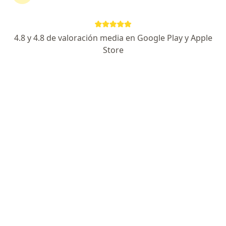
Pablo B. Azcárate
4.8 y 4.8 de valoración media en Google Play y Apple
Odontólogo
Store
Rosario
Pedir turno
Tomas Fissore
Odontólogo
Rosario
Pedir turno
Silvina Lovera
Odontólogo
Zárate
Pedir turno