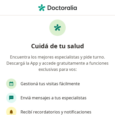
Men
Primera Consulta Obstetricia • San Miguel, Buenos Aires
Filtros
• 1
Obra social
Mapa
Especialistas en Primera consulta
Cuidá de tu salud
Obstetricia San Miguel
Encuentra los mejores especialistas y pide turno.
Descargá la App y accede gratuitamente a funciones
¿Qué especialidad estás buscando?
exclusivas para vos:
Obstetra
Ginecólogo
Médico clínico
Gestioná tus visitas fácilmente
Enviá mensajes a tus especialistas
Recibí recordatorios y notificaciones