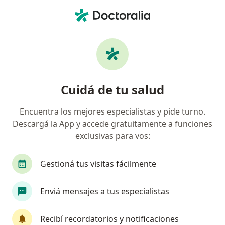
Men
¿Qué estás buscando?
Página De Inicio
Servicios
Lisis Química Y/O Mecánica En Tromboembolismo
Pulmonar
Cuidá de tu salud
Lisis química y/o mecánica en
tromboembolismo pulmonar -
Encuentra los mejores especialistas y pide turno.
Descargá la App y accede gratuitamente a funciones
Información, expertos y
exclusivas para vos:
preguntas frecuentes
Descripción
Gestioná tus visitas fácilmente
Tratamiento de urgencia en el grave
Enviá mensajes a tus especialistas
Recibí recordatorios y notificaciones