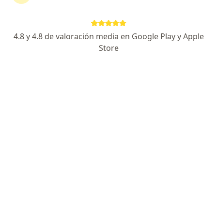
Información
Preguntá al Especialista
4.8 y 4.8 de valoración media en Google Play y Apple
Store
Expertos en lisis química y/o mecánica en
tromboembolismo pulmonar
Claudio Vandersluis
Cardiólogo
Miramar
Tala Costa
Cardiólogo, Médico clínico
Paraná