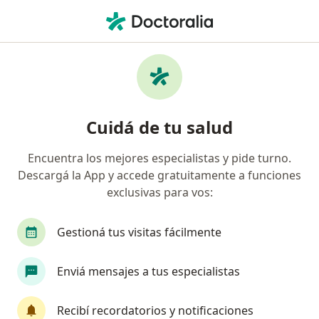
Men
Diagnóstico De La Hiperactividad Infantil Tdah • Hurlingham, Buenos Aires
Filtros
• 1
Obra social
Mapa
Especialistas en Diagnóstico de la
Cuidá de tu salud
hiperactividad infantil (TDAH) Hurlingham
Encuentra los mejores especialistas y pide turno.
Descargá la App y accede gratuitamente a funciones
¿Qué especialidad estás buscando?
exclusivas para vos:
Psicólogo
Pediatra
Psicoanalista
Neu
Gestioná tus visitas fácilmente
Enviá mensajes a tus especialistas
Recibí recordatorios y notificaciones