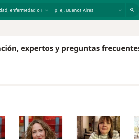
dad, enfermedad o nombre
p. ej. Buenos Aires
ación, expertos y preguntas frecuente