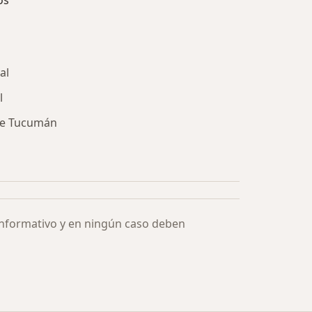
os
al
l
de Tucumán
ía: Especialistas más solicitados
informativo y en ningún caso deben