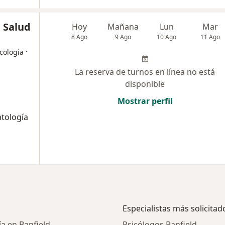
 Salud
Hoy
Mañana
Lun
Mar
8 Ago
9 Ago
10 Ago
11 Ago
·
icología
La reserva de turnos en línea no está
disponible
Mostrar perfil
tología
Especialistas más solicitad
a en Banfield
Psicólogos Banfield