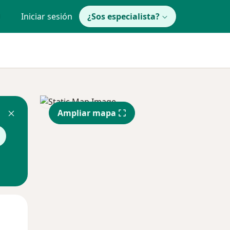
Iniciar sesión
¿Sos especialista?
Ampliar mapa
Mié
Jue
Vie
12 Ago
13 Ago
14 Ago