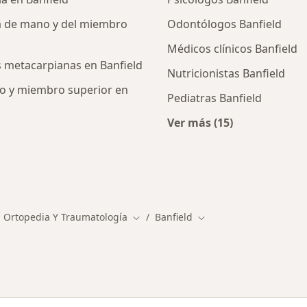
ra de mano y del miembro
Odontólogos Banfield
Médicos clínicos Banfield
es metacarpianas en Banfield
Nutricionistas Banfield
no y miembro superior en
Pediatras Banfield
Ver más (15)
Más en esta categor
ios en Banfield
s Ortopedia Y Traumatología
Banfield
Cambiar de ciudad
Cambiar de ciudad