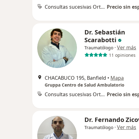
Consultas sucesivas Ortopedia y Traumatología
Precio sin es
Dr. Sebastián
Scarabotti
·
Ver más
Traumatólogo
11 opiniones
CHACABUCO 195, Banfield
•
Mapa
Gruppa Centro de Salud Ambulatorio
Consultas sucesivas Ortopedia y Traumatología
Precio sin es
Dr. Fernando Zico
·
Ver más
Traumatólogo