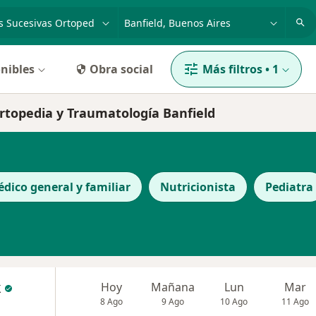
dad, enfermedad o nombre
p. ej. Buenos Aires
nibles
Obra social
Más filtros
•
1
Ortopedia y Traumatología Banfield
dico general y familiar
Nutricionista
Pediatra
k
Hoy
Mañana
Lun
Mar
8 Ago
9 Ago
10 Ago
11 Ago