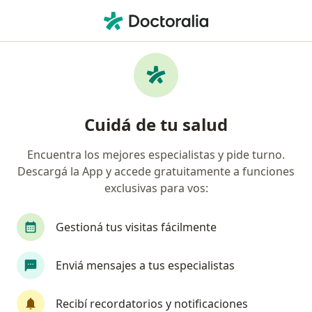
Men
Consultas Sucesivas Odontología • Tandil, Buenos Aires
Filtros
• 1
Obra social
Mapa
Especialistas en Consultas sucesivas
Cuidá de tu salud
Odontología Tandil
Encuentra los mejores especialistas y pide turno.
Descargá la App y accede gratuitamente a funciones
¿Qué especialidad estás buscando?
exclusivas para vos:
Odontólogo
Gestioná tus visitas fácilmente
Enviá mensajes a tus especialistas
Recibí recordatorios y notificaciones