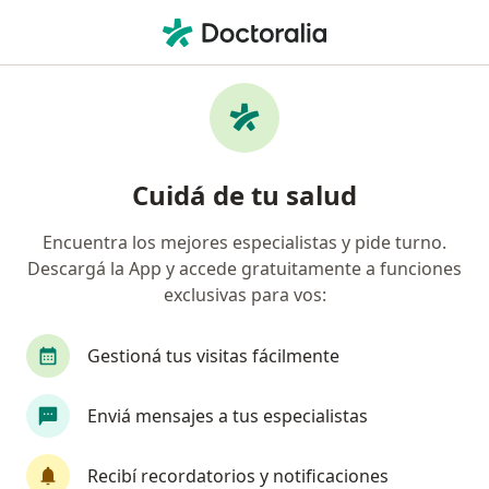
Men
Colocación De Protectores Bucales Deportivos • Tandil, Buenos Aires
Filtros
• 1
Obra social
Mapa
Especialistas en Colocación de protectores
Cuidá de tu salud
bucales deportivos Tandil
Encuentra los mejores especialistas y pide turno.
Descargá la App y accede gratuitamente a funciones
¿Qué especialidad estás buscando?
exclusivas para vos:
Odontólogo
Gestioná tus visitas fácilmente
Enviá mensajes a tus especialistas
Recibí recordatorios y notificaciones