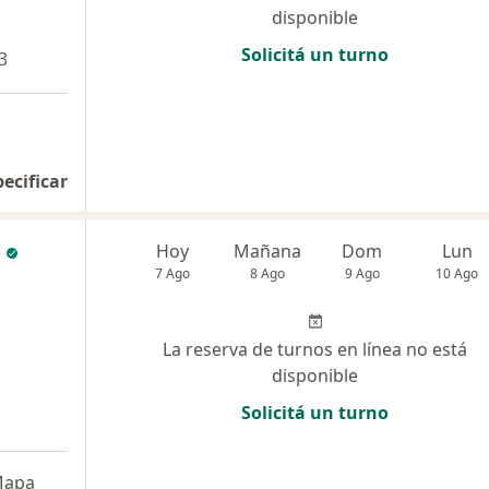
disponible
Solicitá un turno
3
pecificar
Hoy
Mañana
Dom
Lun
7 Ago
8 Ago
9 Ago
10 Ago
La reserva de turnos en línea no está
disponible
Solicitá un turno
apa