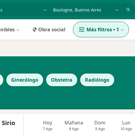
dad, enfermedad o nombre
p. ej. Buenos Aires
nibles
Obra social
Más filtros
•
1
Ginecólogo
Obstetra
Radiólogo
 Sirio
Hoy
Mañana
Dom
Lun
7 Ago
8 Ago
9 Ago
10 Ago