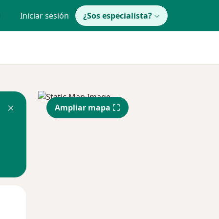
Iniciar sesión
¿Sos especialista?
Ampliar mapa
Mar
Mié
Jue
11 Ago
12 Ago
13 Ago