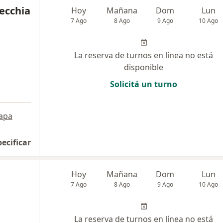
Recchia
Hoy
Mañana
Dom
Lun
7 Ago
8 Ago
9 Ago
10 Ago
La reserva de turnos en línea no está
disponible
Solicitá un turno
apa
pecificar
Hoy
Mañana
Dom
Lun
7 Ago
8 Ago
9 Ago
10 Ago
La reserva de turnos en línea no está