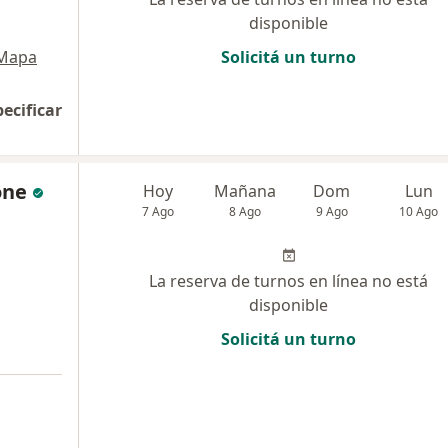
disponible
Mapa
Solicitá un turno
pecificar
one
Hoy
Mañana
Dom
Lun
7 Ago
8 Ago
9 Ago
10 Ago
La reserva de turnos en línea no está
disponible
Solicitá un turno