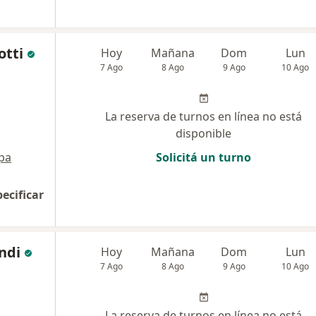
otti
Hoy
Mañana
Dom
Lun
7 Ago
8 Ago
9 Ago
10 Ago
La reserva de turnos en línea no está
disponible
pa
Solicitá un turno
pecificar
ndi
Hoy
Mañana
Dom
Lun
7 Ago
8 Ago
9 Ago
10 Ago
La reserva de turnos en línea no está