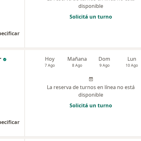
disponible
Solicitá un turno
pecificar
r
Hoy
Mañana
Dom
Lun
7 Ago
8 Ago
9 Ago
10 Ago
La reserva de turnos en línea no está
disponible
Solicitá un turno
pecificar