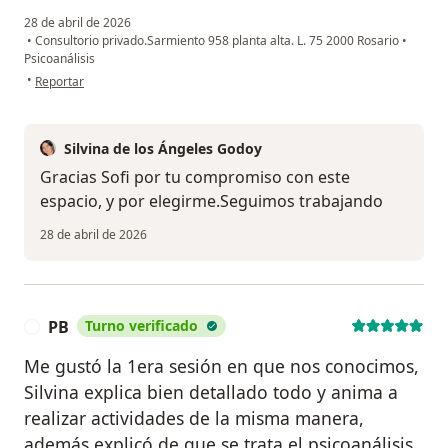
28 de abril de 2026
•
Consultorio privado.Sarmiento 958 planta alta. L. 75 2000 Rosario
•
Psicoanálisis
en opinión del usuario Sofia
•
Reportar
Silvina de los Ángeles Godoy
Gracias Sofi por tu compromiso con este
espacio, y por elegirme.Seguimos trabajando
28 de abril de 2026
PB
Turno verificado
P
Me gustó la 1era sesión en que nos conocimos,
Silvina explica bien detallado todo y anima a
realizar actividades de la misma manera,
además explicó de que se trata el psicoanálisis,