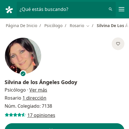
Men
¿Qué estás buscando?
Página De Inicio
Psicólogo
Rosario
Silvina De Los 
Cambiar de ciudad
Silvina de los Ángeles Godoy
sobre las especializaciones
Psicólogo
·
Ver más
Rosario
1 dirección
Núm. Colegiado: 7138
17 opiniones