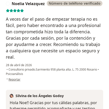
Noelia Velazquez
Número de teléfono verificado
N
A veces dar el paso de empezar terapia no es
fácil, pero haber encontrado a una profesional
tan comprometida hizo toda la diferencia.
Gracias por cada sesión, por la contención y
por ayudarme a crecer. Recomiendo su trabajo
a cualquiera que necesite un espacio seguro y
real.
28 de abril de 2026
•
Consultorio privado.Sarmiento 958 planta alta. L. 75 2000 Rosario
•
Psicoanálisis
en opinión del usuario Noelia Velazquez
•
Reportar
Silvina de los Ángeles Godoy
Hola Noe!! Gracias por tus cálidas palabras, por
haberme permitido acompañarte y ser testigo