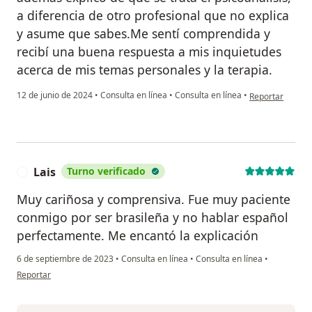
a diferencia de otro profesional que no explica
y asume que sabes.Me sentí comprendida y
recibí una buena respuesta a mis inquietudes
acerca de mis temas personales y la terapia.
en opinión del u
12 de junio de 2024
•
Consulta en línea
•
Consulta en línea
•
Reportar
Lais
Turno verificado
L
Muy cariñosa y comprensiva. Fue muy paciente
conmigo por ser brasileña y no hablar español
perfectamente. Me encantó la explicación
6 de septiembre de 2023
•
Consulta en línea
•
Consulta en línea
•
en opinión del usuario Lais
Reportar