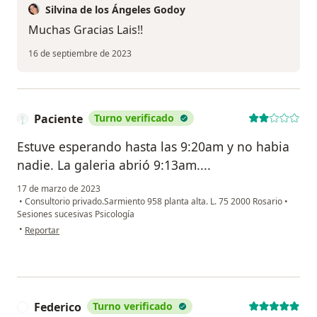
Silvina de los Ángeles Godoy
Muchas Gracias Lais!!
16 de septiembre de 2023
Paciente
Turno verificado
Estuve esperando hasta las 9:20am y no habia
nadie. La galeria abrió 9:13am....
17 de marzo de 2023
•
Consultorio privado.Sarmiento 958 planta alta. L. 75 2000 Rosario
•
Sesiones sucesivas Psicología
en opinión del usuario Paciente
•
Reportar
Federico
Turno verificado
F