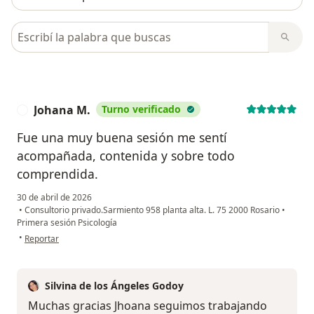
Busca en opiniones
Johana M.
Turno verificado
J
Fue una muy buena sesión me sentí
acompañada, contenida y sobre todo
comprendida.
30 de abril de 2026
•
Consultorio privado.Sarmiento 958 planta alta. L. 75 2000 Rosario
•
Primera sesión Psicología
en opinión del usuario Johana M.
•
Reportar
Silvina de los Ángeles Godoy
Muchas gracias Jhoana seguimos trabajando