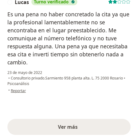
Lucas
Turno verificado
L
Es una pena no haber concretado la cita ya que
la profesional lamentablemente no se
encontraba en el lugar preestablecido. Me
comunique al número telefónico y no tuve
respuesta alguna. Una pena ya que necesitaba
esa cita e inverti tiempo sin obtenerlo nada a
cambio.
23 de mayo de 2022
•
Consultorio privado.Sarmiento 958 planta alta. L. 75 2000 Rosario
•
Psicoanálisis
en opinión del usuario Lucas
•
Reportar
Ver más
opiniones anteriores