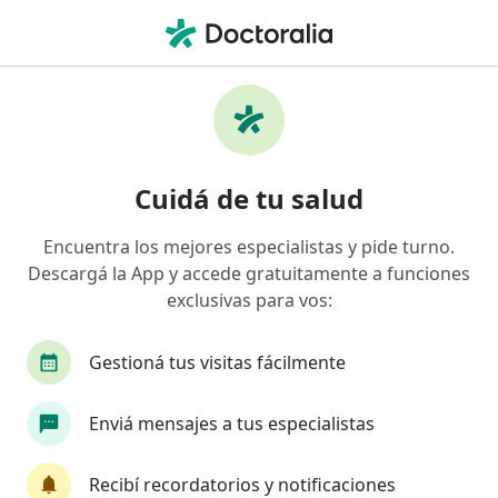
Men
Fatsa • Rosario, Santa Fe
Búsquedas relacionadas
Especialistas de FATSA
Psicólogos de FATSA en Rosario
Cuidá de tu salud
Ginecólogos de FATSA en Rosario
Encuentra los mejores especialistas y pide turno.
Traumatólogos de FATSA en Rosario
Descargá la App y accede gratuitamente a funciones
Médicos clínicos de FATSA en Rosario
exclusivas para vos:
Neumonólogos de FATSA en Rosario
Gestioná tus visitas fácilmente
Ver más (4)
Más en esta categoría: Especialistas de FATSA
Enviá mensajes a tus especialistas
Página De Inicio
Rosario
Fatsa
Recibí recordatorios y notificaciones