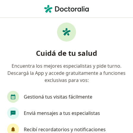
Men
Cemic • Rosario, Santa Fe
Búsquedas relacionadas
Especialistas de CEMIC
Psicólogos de CEMIC en Rosario
Cuidá de tu salud
Médicos clínicos de CEMIC en Rosario
Encuentra los mejores especialistas y pide turno.
Traumatólogos de CEMIC en Rosario
Descargá la App y accede gratuitamente a funciones
Neumonólogos de CEMIC en Rosario
exclusivas para vos:
Cirujanos plásticos de CEMIC en Rosario
Gestioná tus visitas fácilmente
Ver más (2)
Más en esta categoría: Especialistas de CEMIC
Enviá mensajes a tus especialistas
Página De Inicio
Rosario
Cemic
Cambiar de ciudad
Recibí recordatorios y notificaciones