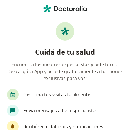
Men
Cemic • Quilmes, Buenos Aires
Filtros
Obra social:
CEMIC
Doctores recomendados de CEMIC en
Cuidá de tu salud
Quilmes
Encuentra los mejores especialistas y pide turno.
Descargá la App y accede gratuitamente a funciones
¿Qué especialidad estás buscando?
exclusivas para vos:
Médico clínico
Gestioná tus visitas fácilmente
Enviá mensajes a tus especialistas
Recibí recordatorios y notificaciones