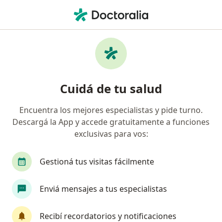
Men
Reumatólogo • Rosario, Santa Fe
Filtros
Obra social
Mapa
Reumatólogos en Rosario
Cuidá de tu salud
Encuentra los mejores especialistas y pide turno.
¿Cuál es tu obra social?
Descargá la App y accede gratuitamente a funciones
OSDE Binario
Swiss Medical
IAPOS
G
exclusivas para vos:
Gestioná tus visitas fácilmente
Enviá mensajes a tus especialistas
Recibí recordatorios y notificaciones