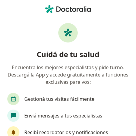
Men
Psicólogo • San Salvador de Jujuy, Jujuy
Filtros
Obra social:
Poder Judicial
Psicólogos recomendados de Poder Judicial
Cuidá de tu salud
en San Salvador de Jujuy
Encuentra los mejores especialistas y pide turno.
Descargá la App y accede gratuitamente a funciones
exclusivas para vos:
Gestioná tus visitas fácilmente
Enviá mensajes a tus especialistas
Sebastian Neira
·
Ver más
Psicólogo
Recibí recordatorios y notificaciones