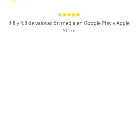
Senador Perez 573, San Salvador de Jujuy
•
Mapa
Consultorio privado
Acepta Poder Judicial
4.8 y 4.8 de valoración media en Google Play y Apple
Primera sesión Psicología
Precio sin especificar
Store
Este especialista no ofrece reserva de turno en línea en esta dirección.
Solicitá un turno
Santillan Javir Alberto
·
Ver más
Psicólogo