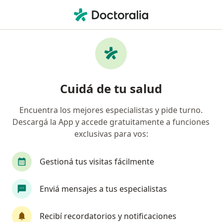
Men
Psicólogo • Olivos, Buenos Aires
Filtros
Obra social:
Poder Judicial
Psicólogos recomendados de Poder Judicial
Cuidá de tu salud
en Olivos
Encuentra los mejores especialistas y pide turno.
Descargá la App y accede gratuitamente a funciones
exclusivas para vos:
Gestioná tus visitas fácilmente
Enviá mensajes a tus especialistas
Lic. Andrés Aronowicz
·
Ver más
Psicólogo
Recibí recordatorios y notificaciones
5 opiniones