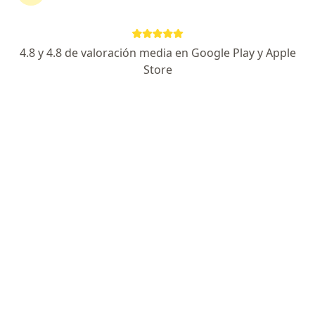
Urquiza 562, Punta Alta
•
Mapa
Consultorio privado
Acepta Unión Personal
4.8 y 4.8 de valoración media en Google Play y Apple
Psicoanálisis
Precio sin especificar
Store
Este especialista no ofrece reserva de turno en línea en esta dirección.
Solicitá un turno
Valerie Martignon
Psicólogo