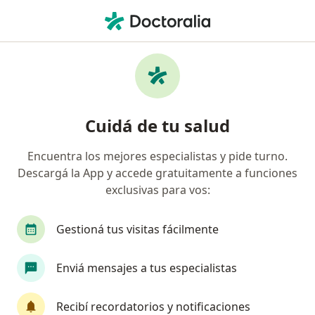
Men
Psicólogo • Punta Alta, Buenos Aires
Filtros
Obra social:
Unión Personal
Psicólogos recomendados de Unión
Cuidá de tu salud
Personal en Punta Alta
Encuentra los mejores especialistas y pide turno.
Descargá la App y accede gratuitamente a funciones
exclusivas para vos:
Gestioná tus visitas fácilmente
Enviá mensajes a tus especialistas
Lic. Martina Gonzalez Arufe
·
Ver más
Psicólogo
Recibí recordatorios y notificaciones