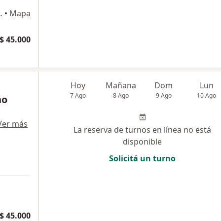
01, Mar del Plata
•
Mapa
$ 45.000
Hoy
Mañana
Dom
Lun
7 Ago
8 Ago
9 Ago
10 Ago
no
Ver más
La reserva de turnos en línea no está
disponible
Solicitá un turno
$ 45.000