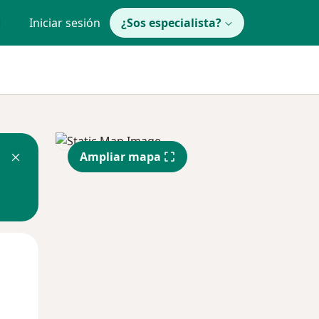
Iniciar sesión
¿Sos especialista?
Ampliar mapa
Mar
Mié
Jue
11 Ago
12 Ago
13 Ago