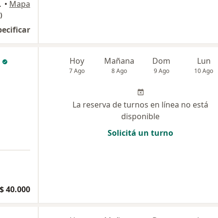
lata, Mar del Plata
•
Mapa
)
pecificar
Hoy
Mañana
Dom
Lun
7 Ago
8 Ago
9 Ago
10 Ago
La reserva de turnos en línea no está
disponible
Solicitá un turno
$ 40.000