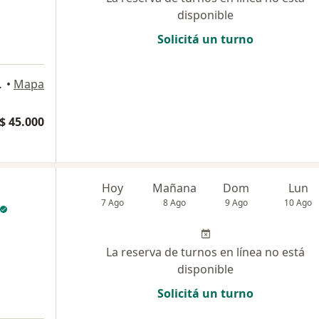
disponible
Solicitá un turno
ntina, Mar del Plata
•
Mapa
$ 45.000
Hoy
Mañana
Dom
Lun
7 Ago
8 Ago
9 Ago
10 Ago
La reserva de turnos en línea no está
disponible
Solicitá un turno