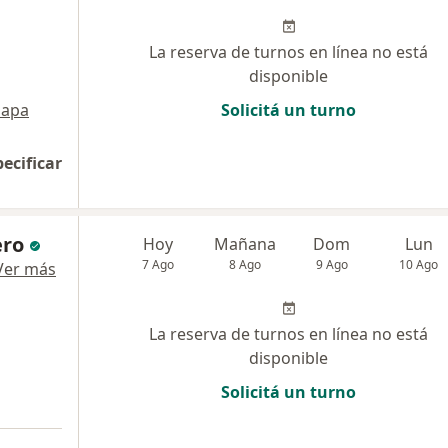
La reserva de turnos en línea no está
disponible
apa
Solicitá un turno
pecificar
ero
Hoy
Mañana
Dom
Lun
7 Ago
8 Ago
9 Ago
10 Ago
Ver más
La reserva de turnos en línea no está
disponible
Solicitá un turno