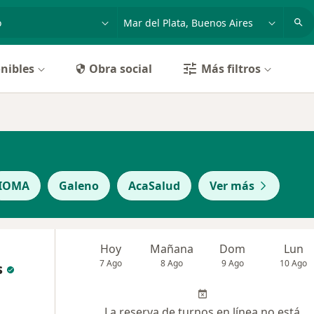
dad, enfermedad o nombre
p. ej. Buenos Aires
nibles
Obra social
Más filtros
IOMA
Galeno
AcaSalud
Ver más
Hoy
Mañana
Dom
Lun
7 Ago
8 Ago
9 Ago
10 Ago
s
La reserva de turnos en línea no está