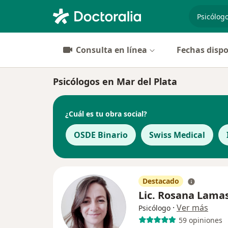
especiali
Consulta en línea
Fechas dispo
Psicólogos en Mar del Plata
¿Cuál es tu obra social?
OSDE Binario
Swiss Medical
Destacado
Lic. Rosana Lama
·
Ver más
Psicólogo
59 opiniones