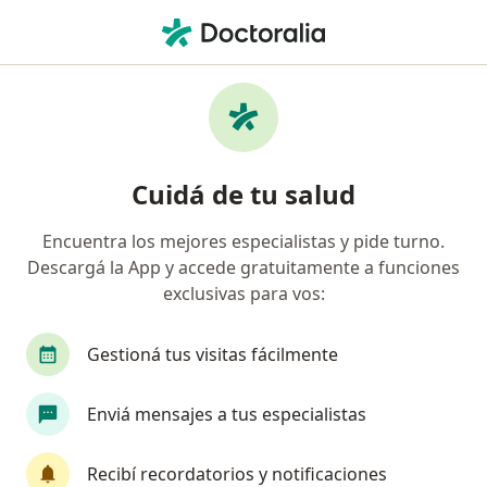
Men
Psicólogo • Mar del Plata, Buenos Aires
Filtros
Obra social:
osppra
Psicólogos recomendados de Osppra en Mar
Cuidá de tu salud
del Plata
Encuentra los mejores especialistas y pide turno.
Descargá la App y accede gratuitamente a funciones
exclusivas para vos:
Gestioná tus visitas fácilmente
Enviá mensajes a tus especialistas
Lic. Maria Soledad Cristófalo
·
Ver más
Psicólogo
Recibí recordatorios y notificaciones