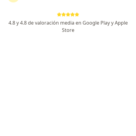
Av. Edison 2044, Mar del Plata
•
Mapa
Kytos salud integral
Acepta osppra
4.8 y 4.8 de valoración media en Google Play y Apple
Consulta psicológica
desde $ 20.000
Store
Este especialista no ofrece reserva de turno en línea en esta dirección.
Solicitá un turno
Lic. Mariela Vazzano
·
Ver más
Psicólogo