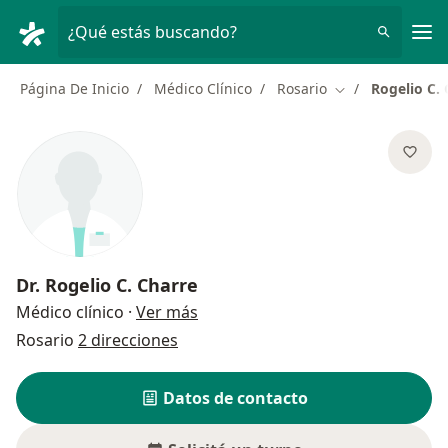
Men
¿Qué estás buscando?
Página De Inicio
Médico Clínico
Rosario
Rogelio C. 
Cambiar de ciud
Dr.
Rogelio C. Charre
sobre las especializaciones
Médico clínico
·
Ver más
Rosario
2 direcciones
Datos de contacto