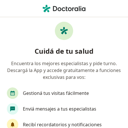
Men
¿Qué estás buscando?
Página De Inicio
Ginecólogo
Capital Federal
Patric
Cambiar de 
Cuidá de tu salud
Encuentra los mejores especialistas y pide turno.
Descargá la App y accede gratuitamente a funciones
exclusivas para vos:
Patricio Calamera
sobre las especializaciones
Ginecólogo
·
Ver más
Gestioná tus visitas fácilmente
Capital Federal
2 direcciones
Enviá mensajes a tus especialistas
Datos de contacto
Recibí recordatorios y notificaciones