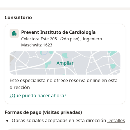
Consultorio
Prevent Instituto de Cardiología
Colectora Este 2051 (2do piso) ,
Ingeniero
Maschwitz
1623
Ampliar
se abre en una nueva pestañ
Disponibilidad
Este especialista no ofrece reserva online en esta
dirección
¿Qué puedo hacer ahora?
Formas de pago (visitas privadas)
Obras sociales aceptadas en esta dirección
Detalles