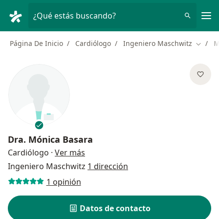
Men
¿Qué estás buscando?
Página De Inicio
Cardiólogo
Ingeniero Maschwitz
M
Cambia
Dra.
Mónica Basara
sobre las especializaciones
Cardiólogo
·
Ver más
Ingeniero Maschwitz
1 dirección
1 opinión
Datos de contacto