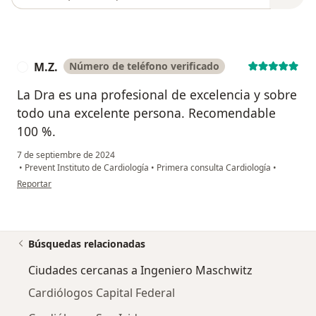
M.Z.
Número de teléfono verificado
M
La Dra es una profesional de excelencia y sobre
todo una excelente persona. Recomendable
100 %.
7 de septiembre de 2024
•
Prevent Instituto de Cardiología
•
Primera consulta Cardiología
•
en opinión del usuario M.Z.
Reportar
Búsquedas relacionadas
Ciudades cercanas a Ingeniero Maschwitz
Cardiólogos Capital Federal