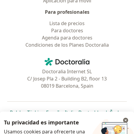
Aplicación para móvil
Para profesionales
Lista de precios
Para doctores
Agenda para doctores
Condiciones de los Planes Doctoralia
Contacto
Doctoralia - Página de inicio
Doctoralia Internet SL
C/ Josep Pla 2 - Building B2, floor 13
08019 Barcelona, Spain
se abre en una nueva pestaña
se abre en una nueva pestaña
se abre en una nueva pestaña
se abre en una nueva pes
se abre en 
se a
Polska
,
Türkiye
,
España
,
Italia
,
Deutschland
,
Česko
,
se abre en una nueva pestaña
se abre en una nueva pestaña
se abre en una nueva pestaña
se abre en una nueva p
se abre en 
se abr
Portugal
,
México
,
Chile
,
Brasil
,
Argentina
,
Perú
,
Tu privacidad es importante
se abre en una nueva pe
Colombia
Usamos cookies para ofrecerte una