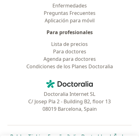
Enfermedades
Preguntas Frecuentes
Aplicación para móvil
Para profesionales
Lista de precios
Para doctores
Agenda para doctores
Condiciones de los Planes Doctoralia
Contacto
Doctoralia - Página de inicio
Doctoralia Internet SL
C/ Josep Pla 2 - Building B2, floor 13
08019 Barcelona, Spain
se abre en una nueva pestaña
se abre en una nueva pestaña
se abre en una nueva pestaña
se abre en una nueva pes
se abre en 
se a
Polska
,
Türkiye
,
España
,
Italia
,
Deutschland
,
Česko
,