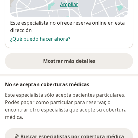
Ampliar
se abre en una nueva pestañ
Disponibilidad
Este especialista no ofrece reserva online en esta
dirección
¿Qué puedo hacer ahora?
Mostrar más detalles
sobre la dirección
No se aceptan coberturas médicas
Este especialista sólo acepta pacientes particulares.
Podés pagar como particular para reservar, o
encontrar otro especialista que acepte su cobertura
médica.
Buscar especialistas por cobertura médica