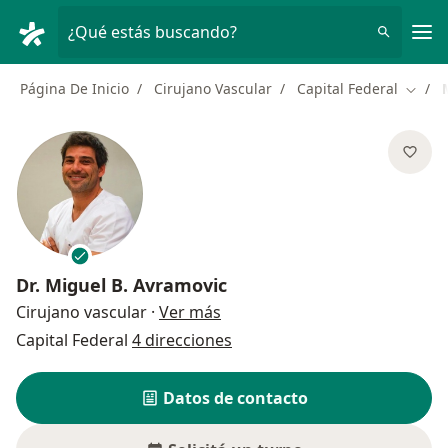
Men
¿Qué estás buscando?
Página De Inicio
Cirujano Vascular
Capital Federal
Cambi
Dr.
Miguel B. Avramovic
sobre las especializaciones
Cirujano vascular
·
Ver más
Capital Federal
4 direcciones
Datos de contacto