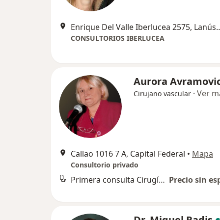
Enrique Del Valle Iberlucea
CONSULTORIOS IBERLUCEA
Aurora Avramovi
·
Ver m
Cirujano vascular
Callao 1016 7 A, Capital Federal
•
Mapa
Consultorio privado
Primera consulta Cirugía Vascular Periférica
Precio sin es
Dr. Miguel Radis