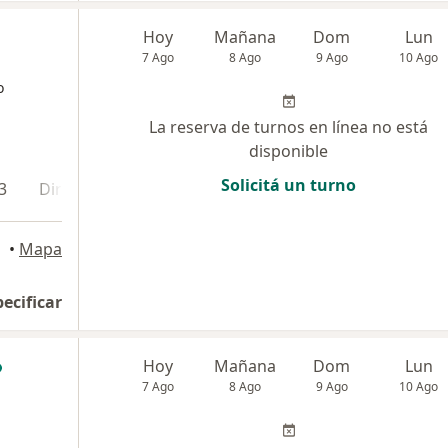
Hoy
Mañana
Dom
Lun
7 Ago
8 Ago
9 Ago
10 Ago
o
La reserva de turnos en línea no está
disponible
Solicitá un turno
3
Dirección 4
Dirección 5
ral
•
Mapa
pecificar
Hoy
Mañana
Dom
Lun
7 Ago
8 Ago
9 Ago
10 Ago