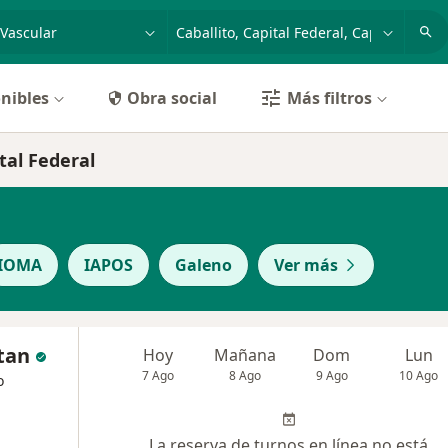
dad, enfermedad o nombre
p. ej. Buenos Aires
nibles
Obra social
Más filtros
tal Federal
IOMA
IAPOS
Galeno
Ver más
tan
Hoy
Mañana
Dom
Lun
7 Ago
8 Ago
9 Ago
10 Ago
o
La reserva de turnos en línea no está