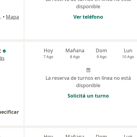
disponible
 2575, Lanús Oeste
•
Mapa
Ver teléfono
c
Hoy
Mañana
Dom
Lun
7 Ago
8 Ago
9 Ago
10 Ago
ás
La reserva de turnos en línea no está
disponible
Solicitá un turno
pecificar
Hoy
Mañana
Dom
Lun