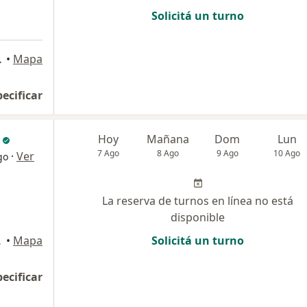
Solicitá un turno
al Federal
•
Mapa
pecificar
Hoy
Mañana
Dom
Lun
7 Ago
8 Ago
9 Ago
10 Ago
·
Ver
go
La reserva de turnos en línea no está
disponible
Federal
•
Mapa
Solicitá un turno
pecificar