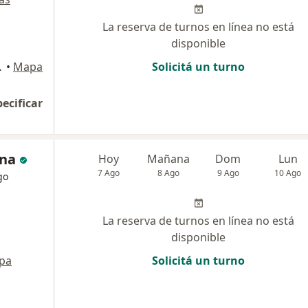
La reserva de turnos en línea no está
disponible
tal Federal
•
Mapa
Solicitá un turno
pecificar
ana
Hoy
Mañana
Dom
Lun
7 Ago
8 Ago
9 Ago
10 Ago
go
La reserva de turnos en línea no está
disponible
pa
Solicitá un turno