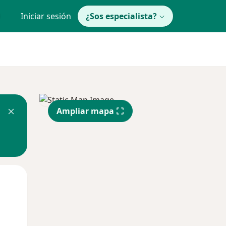
Iniciar sesión
¿Sos especialista?
Ampliar mapa
Mar
Mié
Jue
11 Ago
12 Ago
13 Ago