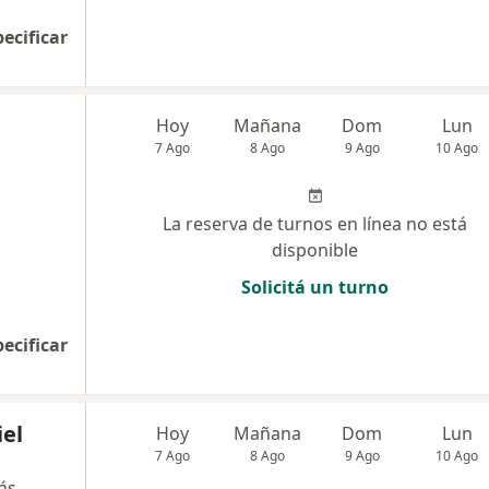
pecificar
Hoy
Mañana
Dom
Lun
7 Ago
8 Ago
9 Ago
10 Ago
La reserva de turnos en línea no está
disponible
Solicitá un turno
pecificar
iel
Hoy
Mañana
Dom
Lun
7 Ago
8 Ago
9 Ago
10 Ago
ás