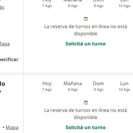
7 Ago
8 Ago
9 Ago
10 Ago
ás
La reserva de turnos en línea no está
disponible
Mapa
Solicitá un turno
pecificar
do
Hoy
Mañana
Dom
Lun
7 Ago
8 Ago
9 Ago
10 Ago
La reserva de turnos en línea no está
disponible
•
Mapa
Solicitá un turno