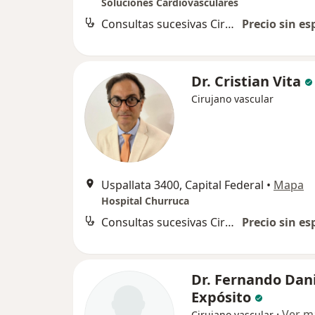
Soluciones Cardiovasculares
Consultas sucesivas Cirugía Vascular Periférica
Precio sin es
Dr. Cristian Vita
Cirujano vascular
Uspallata 3400, Capital Federal
•
Mapa
Hospital Churruca
Consultas sucesivas Cirugía Vascular Periférica
Precio sin es
Dr. Fernando Dan
Expósito
·
Ver m
Cirujano vascular