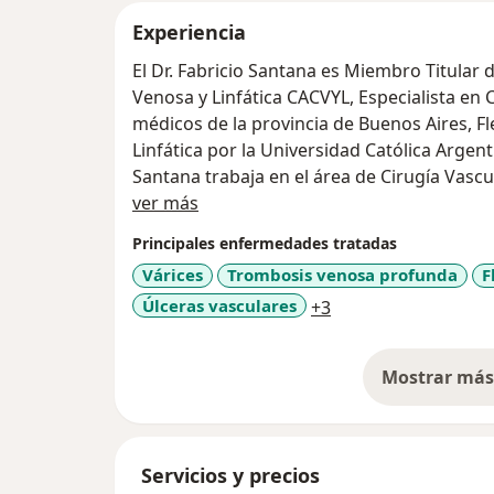
Experiencia
El Dr. Fabricio Santana es Miembro Titular 
Venosa y Linfática CACVYL, Especialista en 
médicos de la provincia de Buenos Aires, Fl
Linfática por la Universidad Católica Argent
Santana trabaja en el área de Cirugía Vascul
Sobre mí
centros de prestigio, además tiene su cons
ver más
Periférica, Flebología, Linfología y Ecodoppl
Principales enfermedades tratadas
Várices
Trombosis venosa profunda
F
Sumado a estos, el Dr. Santana cuenta con 
a11y_sr_more_dise
Úlceras vasculares
+3
en un servicio de calidad para sus paciente
en la especialidad que requieren.
Mostrar más 
Especialidades
so
El Dr. Fabricio Santana ofrece especialidade
Linfología, Cirugía vascular, Terapia Endol
Servicios y precios