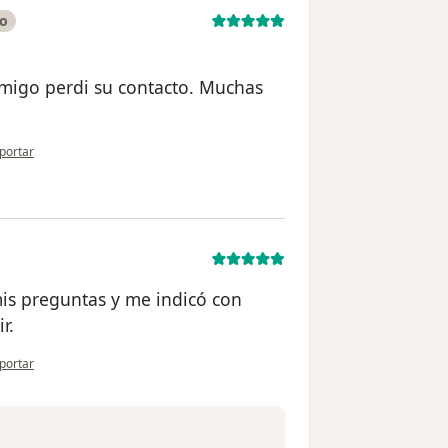
do
nmigo perdi su contacto. Muchas
 opinión del usuario Gustavo
portar
is preguntas y me indicó con
r.
 opinión del usuario Dorys
portar