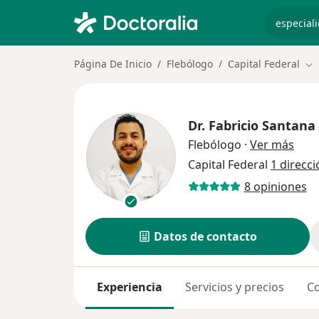
especiali
Página De Inicio
Flebólogo
Capital Federal
Ca
Dr.
Fabricio Santana
sobr
Flebólogo
·
Ver más
Capital Federal
1 direcci
8 opiniones
Datos de contacto
Experiencia
Servicios y precios
Co