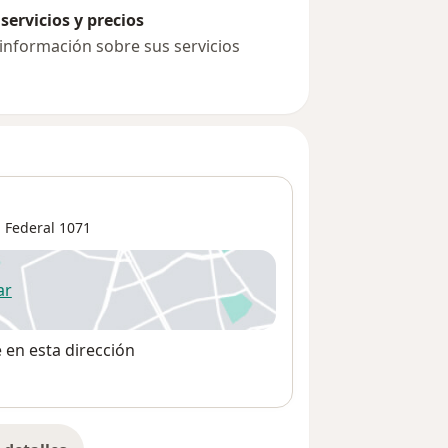
 varices y telangiectasias,
servicios y precios
 información sobre sus servicios
 el profesionalismo suficiente para
ncia como conocimientos lo han
s, para las que cuenta además con los
que lo asiste si es necesario.
l Federal
1071
a es un excelente profesional y ser
salud de cada uno. Ofrece asesoría
 para resolver dudas e inquietudes. En
ar
 abre en una nueva pestaña
ntegral.
e en esta dirección
ubicado en la Capital Federal y tiene
 merecen, para despejar sus dudas y