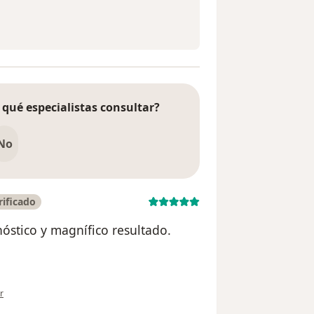
 qué especialistas consultar?
No
ificado
nóstico y magnífico resultado.
ión del usuario Daniela Moya
r