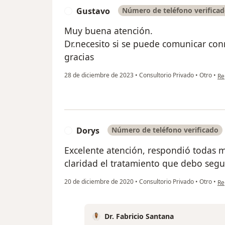
Gustavo
Número de teléfono verifica
G
Muy buena atención.
Dr.necesito si se puede comunicar co
gracias
en
28 de diciembre de 2023
•
Consultorio Privado
•
Otro
•
Re
Dorys
Número de teléfono verificado
D
Excelente atención, respondió todas m
claridad el tratamiento que debo segui
en
20 de diciembre de 2020
•
Consultorio Privado
•
Otro
•
Re
Dr. Fabricio Santana