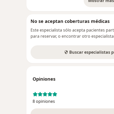
Mostrar más 
llevar a cabo el procedimiento que buscan. 
so
necesario comunicarse con él para saber qu
toda seguridad el doctor estará disponible
todavía mejor hacer el procedimiento que n
No se aceptan coberturas médicas
Este especialista sólo acepta pacientes par
para reservar, o encontrar otro especialis
Buscar especialistas 
Opiniones
8 opiniones