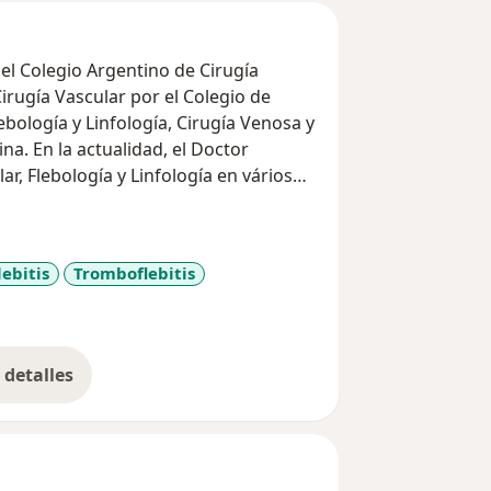
del Colegio Argentino de Cirugía
Cirugía Vascular por el Colegio de
ebología y Linfología, Cirugía Venosa y
ina. En la actualidad, el Doctor
ar, Flebología y Linfología en vários
ultorio privado en Cirugía Vascular
er vascular.
lebitis
Tromboflebitis
una amplia experiencia que se traduce
ases
s, a quienes brinda la mejor asesoría
detalles
bre la experiencia
s como las siguientes: Flebología y
uminal Láser/ Radiofrecuencia para