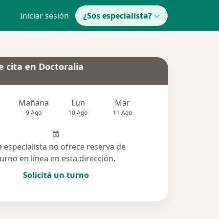
Iniciar sesión
¿Sos especialista?
 cita en Doctoralia
Mañana
Lun
Mar
Mié
Jue
9 Ago
10 Ago
11 Ago
12 Ago
13 Ag
e especialista no ofrece reserva de
turno en línea en esta dirección.
Solicitá un turno
das solucionadas (25)