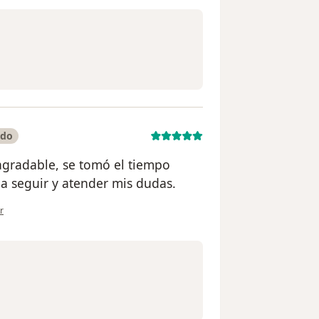
ado
 agradable, se tomó el tiempo
 a seguir y atender mis dudas.
ón del usuario Amalia R.
r