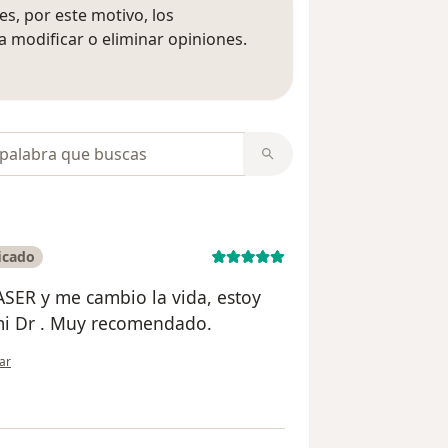
s, por este motivo, los
 modificar o eliminar opiniones.
 opiniones
opiniones
icado
ASER y me cambio la vida, estoy
mi Dr . Muy recomendado.
ión del usuario Stella Maris
ar