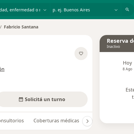
dad, enfermedad o nombre
p. ej. Buenos Aires
Fabricio Santana
mbiar de ciudad
Reserva de
Inactivo
e las especializaciones
Hoy
ón
8 Ago
Est
Solicitá un turno
nsultorios
Coberturas médicas
Opiniones (8)
Du