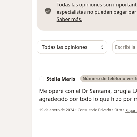
Todas las opiniones son importante
especialistas no pueden pagar para
Más información sobre
Saber más.
Busca en 
Stella Maris
Número de teléfono verif
S
Me operé con el Dr Santana, cirugía L
agradecido por todo lo que hizo por 
en opin
19 de enero de 2024
•
Consultorio Privado
•
Otro
•
Report