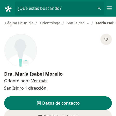
Men
¿Qué estás buscando?
Página De Inicio
Odontólogo
San Isidro
María Isabe
Cambiar de ciud
Dra.
María Isabel Morello
sobre las especializaciones
Odontólogo
·
Ver más
San Isidro
1 dirección
Datos de contacto