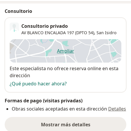
Consultorio
Consultorio privado
AV BLANCO ENCALADA 197 (DPTO 54),
San Isidro
Ampliar
se abre en una nueva pestañ
Disponibilidad
Este especialista no ofrece reserva online en esta
dirección
¿Qué puedo hacer ahora?
Formas de pago (visitas privadas)
Obras sociales aceptadas en esta dirección
Detalles
Mostrar más detalles
sobre la dirección