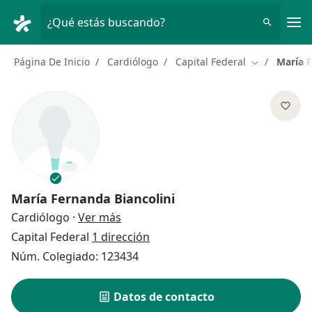
Men
¿Qué estás buscando?
Página De Inicio
Cardiólogo
Capital Federal
María F
Cambiar de 
María Fernanda Biancolini
sobre las especializaciones
Cardiólogo
·
Ver más
Capital Federal
1 dirección
Núm. Colegiado: 123434
Datos de contacto