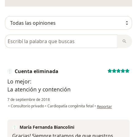
Busca en opiniones
Cuenta eliminada
Lo mejor:
La atención y contención
7 de septiembre de 2018
en opinión del usuario
•
Consultorio privado
•
Cardiopatía congénita fetal
•
Reportar
María Fernanda Biancolini
Gracias! Siempre tratamos de que nuestros