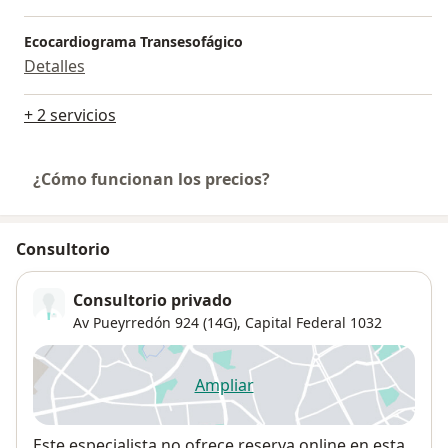
Ecocardiograma Transesofágico
Detalles
+ 2 servicios
¿Cómo funcionan los precios?
Consultorio
Consultorio privado
Av Pueyrredón 924 (14G),
Capital Federal
1032
Ampliar
se abre en una nueva pestañ
Disponibilidad
Este especialista no ofrece reserva online en esta