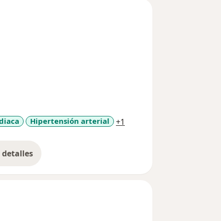
a11y_sr_more_diseases
rdiaca
Hipertensión arterial
+1
detalles
bre la experiencia