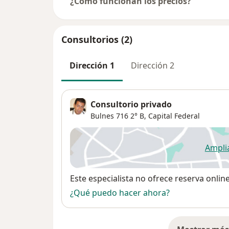
¿Cómo funcionan los precios?
Consultorios (2)
Dirección 1
Dirección 2
Consultorio privado
Bulnes 716 2° B,
Capital Federal
Ampli
se
Disponibilidad
Este especialista no ofrece reserva onlin
¿Qué puedo hacer ahora?