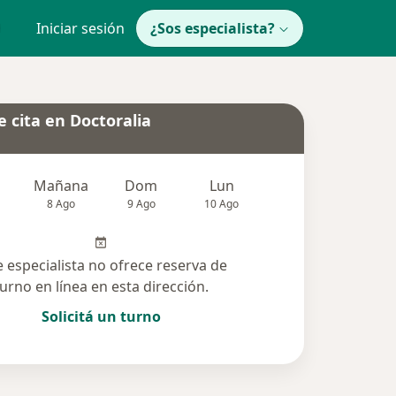
Iniciar sesión
¿Sos especialista?
 cita en Doctoralia
Mañana
Dom
Lun
Mar
Mié
8 Ago
9 Ago
10 Ago
11 Ago
12 Ag
e especialista no ofrece reserva de
turno en línea en esta dirección.
Solicitá un turno
 solucionadas (17)