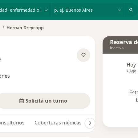
dad, enfermedad o nombre
p. ej. Buenos Aires
Hernan Dreycopp
ambiar de ciudad
Reserva de
Inactivo
p
Hoy
re las especializaciones
7 Ago
iones
Est
Solicitá un turno
nsultorios
Coberturas médicas
Opiniones
Dudas