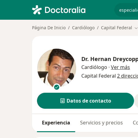
especiali
Página De Inicio
Cardiólogo
Capital Federal
C
Dr.
Hernan Dreycop
sob
Cardiólogo
·
Ver más
Capital Federal
2 direcc
Datos de contacto
Experiencia
Servicios y precios
Co