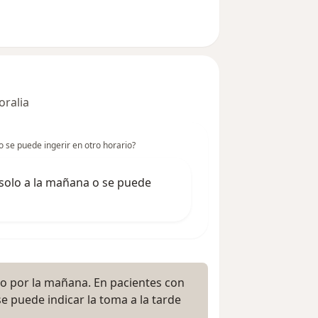
oralia
o se puede ingerir en otro horario?
 solo a la mañana o se puede
o por la mañana. En pacientes con
 puede indicar la toma a la tarde