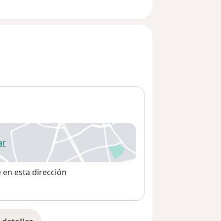
ar
 abre en una nueva pestaña
e en esta dirección