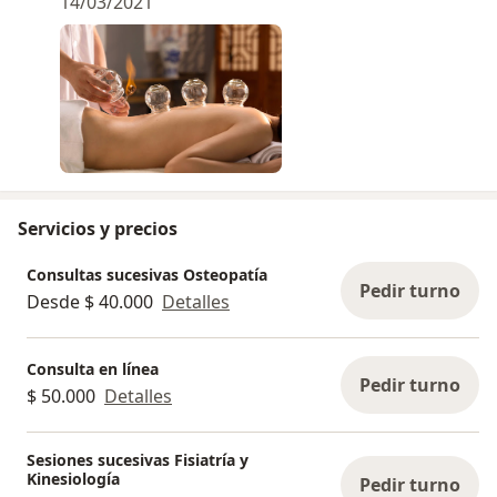
14/03/2021
Liberación miofascial.
Activa el sistema inmunitario.
Depurativo (eliminación de toxinas).
Tratar contracturas y rigidez muscular (efecto
relajante).
Terapia antiinflamatoria y analgésica.
Reduce los síntomas de alergia, fatiga crónica y
fibromialgia.
Servicios y precios
Consultas sucesivas Osteopatía
Pedir turno
Desde $ 40.000
Detalles
Consulta en línea
Pedir turno
$ 50.000
Detalles
Sesiones sucesivas Fisiatría y
Kinesiología
Pedir turno