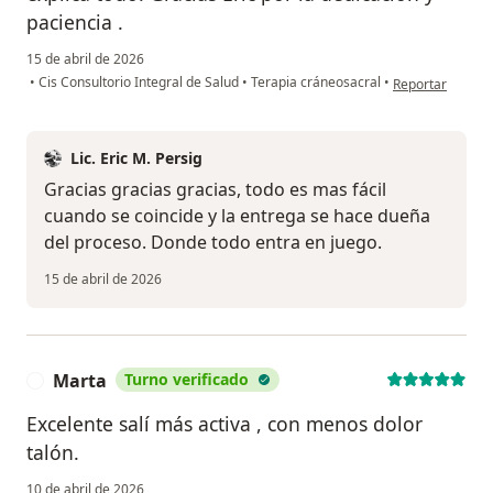
paciencia .
15 de abril de 2026
en opinión del us
•
Cis Consultorio Integral de Salud
•
Terapia cráneosacral
•
Reportar
Lic. Eric M. Persig
Gracias gracias gracias, todo es mas fácil
cuando se coincide y la entrega se hace dueña
del proceso. Donde todo entra en juego.
15 de abril de 2026
Marta
Turno verificado
M
Excelente salí más activa , con menos dolor
talón.
10 de abril de 2026