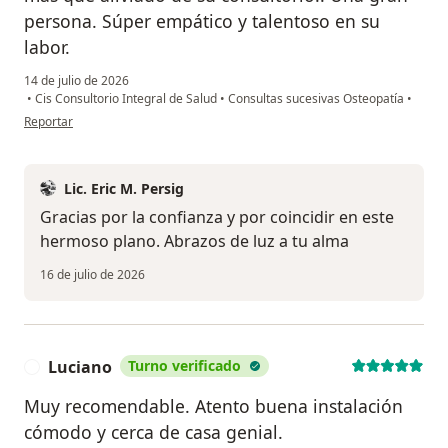
persona. Súper empático y talentoso en su
labor.
14 de julio de 2026
•
Cis Consultorio Integral de Salud
•
Consultas sucesivas Osteopatía
•
en opinión del usuario Brenda Olivieri
Reportar
Lic. Eric M. Persig
Gracias por la confianza y por coincidir en este
hermoso plano. Abrazos de luz a tu alma
16 de julio de 2026
Luciano
Turno verificado
L
Muy recomendable. Atento buena instalación
cómodo y cerca de casa genial.