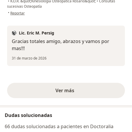
•
K.O.R. &quot;Kinesiología Osteopática Rosario&quot;
•
Consultas
sucesivas Osteopatía
en opinión del usuario Héctor
•
Reportar
Lic. Eric M. Persig
Gracias totales amigo, abrazos y vamos por
mas!!!
31 de marzo de 2026
Ver más
opiniones anteriores
Dudas solucionadas
66 dudas solucionadas a pacientes en Doctoralia