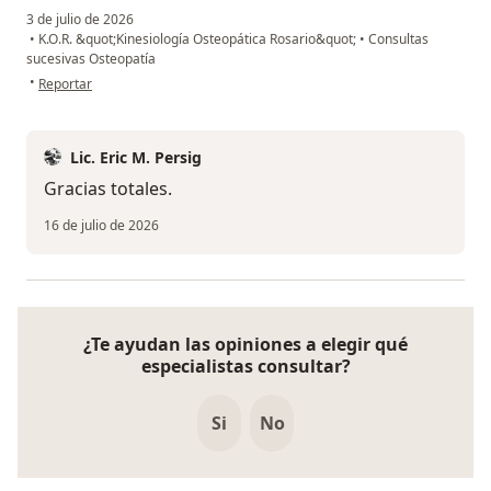
3 de julio de 2026
•
K.O.R. &quot;Kinesiología Osteopática Rosario&quot;
•
Consultas
sucesivas Osteopatía
en opinión del usuario Luciano
•
Reportar
Lic. Eric M. Persig
Gracias totales.
16 de julio de 2026
¿Te ayudan las opiniones a elegir qué
especialistas consultar?
Si
No