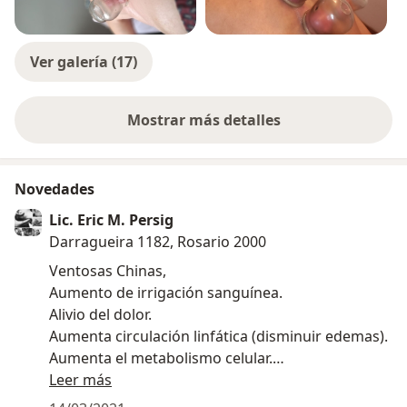
Ver galería (17)
Mostrar más detalles
sobre la experiencia
Novedades
Lic. Eric M. Persig
Darragueira 1182, Rosario 2000
Ventosas Chinas,
Aumento de irrigación sanguínea.
Alivio del dolor.
Aumenta circulación linfática (disminuir edemas).
Aumenta el metabolismo celular.
Aumento del oxígeno y nutrientes de los tejidos.
Leer más
Hiperemia local.