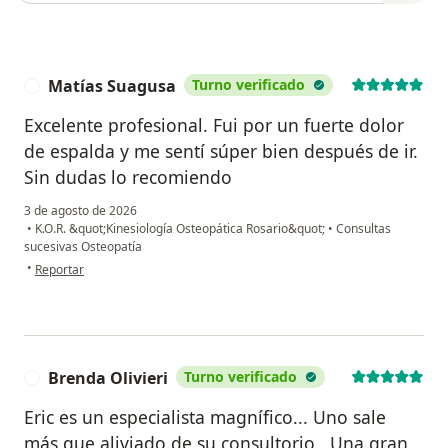
Matías Suagusa
Turno verificado
M
Excelente profesional. Fui por un fuerte dolor
de espalda y me sentí súper bien después de ir.
Sin dudas lo recomiendo
3 de agosto de 2026
•
K.O.R. &quot;Kinesiología Osteopática Rosario&quot;
•
Consultas
sucesivas Osteopatía
en opinión del usuario Matías Suagusa
•
Reportar
Brenda Olivieri
Turno verificado
B
Eric es un especialista magnífico... Uno sale
más que aliviado de su consultorio.. Una gran