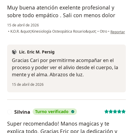
Muy buena atención exelente profesional y
sobre todo empático . Sali con menos dolor
15 de abril de 2026
en opinión de
•
K.O.R. &quot;Kinesiología Osteopática Rosario&quot;
•
Otro
•
Reportar
Lic. Eric M. Persig
Gracias Cari por permitirme acompañar en el
proceso y poder ver el alivio desde el cuerpo, la
mente y el alma. Abrazos de luz.
15 de abril de 2026
Silvina
Turno verificado
S
Super recomendado! Manos magicas y te
explica todo. Gracias Eric por la dedicación y