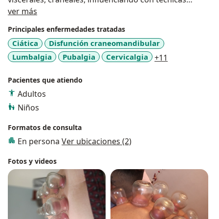
Sobre mí
blandas sobre el Sistema nervioso central, autónomo,
ver más
endocrino y emocional. Apto en ancianos,
Principales enfermedades tratadas
embarazadas y bebés.
Ciática
Disfunción craneomandibular
a11y_sr_more
Lumbalgia
Pubalgia
Cervicalgia
+11
Pacientes que atiendo
Adultos
Niños
Formatos de consulta
En persona
Ver ubicaciones (2)
Fotos y videos