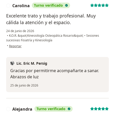
Carolina
Turno verificado
C
Excelente trato y trabajo profesional. Muy
cálida la atención y el espacio.
24 de junio de 2026
•
K.O.R. &quot;Kinesiología Osteopática Rosario&quot;
•
Sesiones
sucesivas Fisiatría y Kinesiología
en opinión del usuario Carolina
•
Reportar
Lic. Eric M. Persig
Gracias por permitirme acompañarte a sanar.
Abrazos de luz
25 de junio de 2026
Alejandra
Turno verificado
A