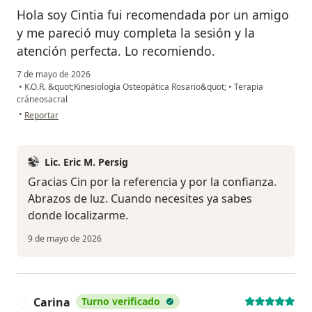
Hola soy Cintia fui recomendada por un amigo
y me pareció muy completa la sesión y la
atención perfecta. Lo recomiendo.
7 de mayo de 2026
•
K.O.R. &quot;Kinesiología Osteopática Rosario&quot;
•
Terapia
cráneosacral
en opinión del usuario Cintia
•
Reportar
Lic. Eric M. Persig
Gracias Cin por la referencia y por la confianza.
Abrazos de luz. Cuando necesites ya sabes
donde localizarme.
9 de mayo de 2026
Carina
Turno verificado
C