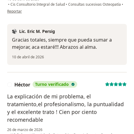
•
Cis Consultorio Integral de Salud
•
Consultas sucesivas Osteopatía
•
en opinión del usuario Marta
Reportar
Lic. Eric M. Persig
Gracias totales, siempre que pueda sumar a
mejorar, aca estaré!!! Abrazos al alma.
10 de abril de 2026
Héctor
Turno verificado
H
La explicación de mi problema, el
tratamiento,el profesionalismo, la puntualidad
y el excelente trato ! Cien por ciento
recomendable
26 de marzo de 2026