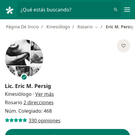
Men
¿Qué estás buscando?
Página De Inicio
Kinesiólogo
Rosario
Eric M. Persig
Cambiar de ciudad
Lic.
Eric M. Persig
sobre las especializaciones
Kinesiólogo
·
Ver más
Rosario
2 direcciones
Núm. Colegiado: 468
330 opiniones