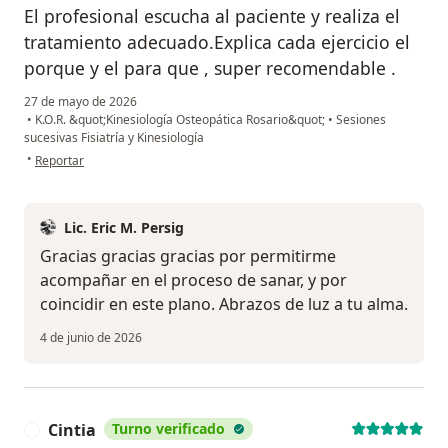
El profesional escucha al paciente y realiza el
tratamiento adecuado.Explica cada ejercicio el
porque y el para que , super recomendable .
27 de mayo de 2026
•
K.O.R. &quot;Kinesiología Osteopática Rosario&quot;
•
Sesiones
sucesivas Fisiatría y Kinesiología
en opinión del usuario Alejandra
•
Reportar
Lic. Eric M. Persig
Gracias gracias gracias por permitirme
acompañar en el proceso de sanar, y por
coincidir en este plano. Abrazos de luz a tu alma.
4 de junio de 2026
Cintia
Turno verificado
C