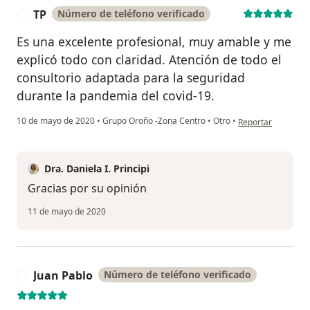
TP
Número de teléfono verificado
T
Es una excelente profesional, muy amable y me
explicó todo con claridad. Atención de todo el
consultorio adaptada para la seguridad
durante la pandemia del covid-19.
en opinión del usu
10 de mayo de 2020
•
Grupo Oroño -Zona Centro
•
Otro
•
Reportar
Dra. Daniela I. Principi
Gracias por su opinión
11 de mayo de 2020
Juan Pablo
Número de teléfono verificado
J