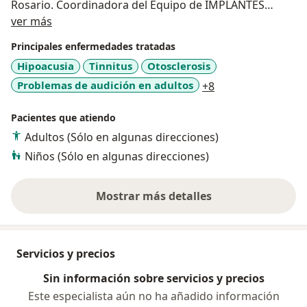
Rosario. Coordinadora del Equipo de IMPLANTES
Sobre mí
COCLEARES de Grupo Oroño. Participante de
ver más
congresos, nacionales e internacionales, como
Principales enfermedades tratadas
asistente y como disertante. Trabajos científicos
Hipoacusia
Tinnitus
Otosclerosis
publicados en revistas nacionales e internacionales.
a11y_sr_more_dis
Problemas de audición en adultos
+8
Idiomas ingles.
Pacientes que atiendo
Adultos (Sólo en algunas direcciones)
Niños (Sólo en algunas direcciones)
Mostrar más detalles
sobre la experiencia
Servicios y precios
Sin información sobre servicios y precios
Este especialista aún no ha añadido información