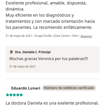
Excelente profesional, amable, dispuesta,
dinámica.
Muy eficiente en los diagnósticos y
tratamientos y con marcada orientación hacia
los pacientes. La recomiendo enfáticamente.
en opinión del usu
31 de mayo de 2021
•
Grupo Oroño -Zona Centro
•
Otro
•
Reportar
Dra. Daniela I. Principi
Muchas gracias Veronica por tus palabras!!!!
31 de mayo de 2021
Eduardo Lunari
Número de teléfono verificado
E
La doctora Daniela es una exelente profesional,