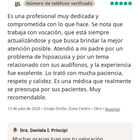
JJL
Número de teléfono verificado
J
Es una profesional muy dedicada y
comprometida con lo que hace. Se nota que
trabaja con vocación, que está siempre
actualizándose y que busca brindar la mejor
atención posible. Atendió a mi padre por un
problema de hipoacusia y por un tema
relacionado con sus audífonos, y la experiencia
fue excelente. Lo trató con mucha paciencia,
respeto y calidez. Es una médica que realmente
se preocupa por sus pacientes. Muy
recomendable.
en opinión del usuari
13 de julio de 2026
•
Grupo Oroño -Zona Centro
•
Otro
•
Reportar
Dra. Daniela I. Principi
Muchas gracias Juan por tu valoración