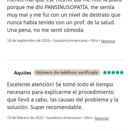
porque me dío PANSINUSOPATÍA, me sentía
muy mal y me fui con un nivel de destrato que
nunca había tenido con un prof. de la salud.
Una pena, no me sentí cómoda.
en opinión del usu
18 de septiembre de 2024
•
Sanatorio Americano
•
Otro
•
Reportar
Aquiles
Número de teléfono verificado
A
Excelente atención! Se tomó todo el tiempo
necesario para explicarme el procedimiento
que llevó a cabo, las causas del problema y la
solución. Super recomendable.
en opinión del usuario
10 de febrero de 2022
•
Sanatorio Americano
•
Otro
•
Reportar