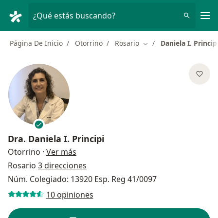
Men
¿Qué estás buscando?
Página De Inicio
Otorrino
Rosario
Daniela I. Princip
Cambiar de ciudad
Dra.
Daniela I. Principi
sobre las especializaciones
Otorrino
·
Ver más
Rosario
3 direcciones
Núm. Colegiado: 13920 Esp. Reg 41/0097
10 opiniones