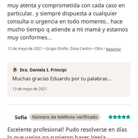
muy atenta y comprometida con cada caso en
particular.. y siempre dispuesta a cualquier
consulta o urgencia en todo momento.. hace
mucho tiempo q atiende a mi mamá y estamos
muy conformes...
en opinión del usu
12 de mayo de 2021
•
Grupo Oroño -Zona Centro
•
Otro
•
Reportar
Dra. Daniela I. Principi
Muchas gracias Eduardo por tu palabras...
13 de mayo de 2021
Sofía
Número de teléfono verificado
S
Excelente profesional! Pudo resolverse en días
lo que varios no supieron hacer. Venía