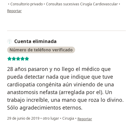
•
Consultorio privado
•
Consultas sucesivas Cirugía Cardiovascular
•
en opinión del usuario Gachi
Reportar
Cuenta eliminada
Número de teléfono verificado
28 años pasaron y no llego el médico que
pueda detectar nada que indique que tuve
cardiopatia congénita aún viniendo de una
anastomosis nefasta (arreglada por el). Un
trabajo increíble, una mano que roza lo divino.
Sólo agradecimientos eternos.
en opinión del usuario Cuenta el
29 de junio de 2019
•
otro lugar
•
Cirugia
•
Reportar