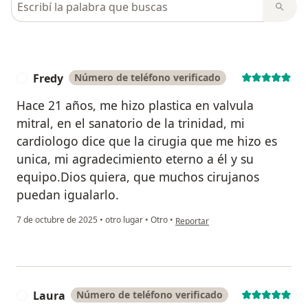
Fredy
Número de teléfono verificado
F
Hace 21 años, me hizo plastica en valvula
mitral, en el sanatorio de la trinidad, mi
cardiologo dice que la cirugia que me hizo es
unica, mi agradecimiento eterno a él y su
equipo.Dios quiera, que muchos cirujanos
puedan igualarlo.
en opinión del usuario Fredy
7 de octubre de 2025
•
otro lugar
•
Otro
•
Reportar
Laura
Número de teléfono verificado
L