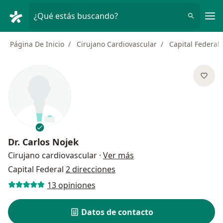
Men
¿Qué estás buscando?
Página De Inicio
Cirujano Cardiovascular
Capital Federal
Dr.
Carlos Nojek
sobre las especializaci
Cirujano cardiovascular
·
Ver más
Capital Federal
2 direcciones
13 opiniones
Datos de contacto