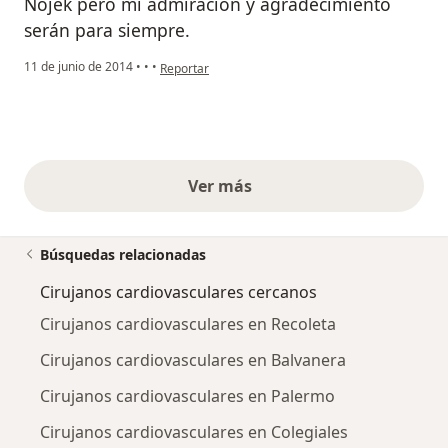
Nojek pero mi admiración y agradecimiento
serán para siempre.
en opinión del usuario paciente
11 de junio de 2014
•
•
•
Reportar
Ver más
opiniones anteriores
Búsquedas relacionadas
Cirujanos cardiovasculares cercanos
Cirujanos cardiovasculares en Recoleta
Cirujanos cardiovasculares en Balvanera
Cirujanos cardiovasculares en Palermo
Cirujanos cardiovasculares en Colegiales