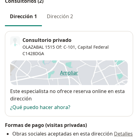
Consultorios (2)
Dirección 1
Dirección 2
Consultorio privado
OLAZABAL 1515 Of: C-101,
Capital Federal
C1428DGA
Ampliar
se abre en una nueva pestañ
Disponibilidad
Este especialista no ofrece reserva online en esta
dirección
¿Qué puedo hacer ahora?
Formas de pago (visitas privadas)
Obras sociales aceptadas en esta dirección
Detalles