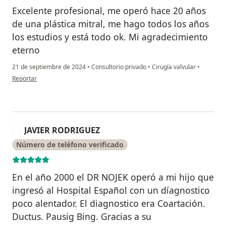
Excelente profesional, me operó hace 20 años
de una plástica mitral, me hago todos los años
los estudios y está todo ok. Mi agradecimiento
eterno
21 de septiembre de 2024
•
Consultorio privado
•
Cirugía valvular
•
en opinión del usuario Laura
Reportar
JAVIER RODRIGUEZ
J
Número de teléfono verificado
En el año 2000 el DR NOJEK operó a mi hijo que
ingresó al Hospital Español con un díagnostico
poco alentador. El diagnostico era Coartación.
Ductus. Pausig Bing. Gracias a su