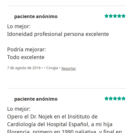
paciente anónimo
P
Lo mejor:
Idoneidad profesional persona excelente
Podría mejorar:
Todo excelente
en opinión del usuario paciente anónimo
7 de agosto de 2016
•
•
Cirugia
•
Reportar
paciente anónimo
P
Lo mejor:
Opero el Dr. Nojek en el Insitituto de
Cardiología del Hospital Español, a mi hija
Florencia, primero en 1990 paliativa, y final en