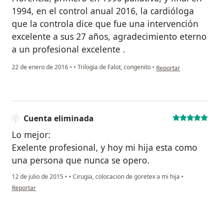
1994, en el control anual 2016, la cardióloga
que la controla dice que fue una intervención
excelente a sus 27 años, agradecimiento eterno
a un profesional excelente .
en opinión del usuario
22 de enero de 2016
•
•
Trilogia de Falot, congenito
•
Reportar
Cuenta eliminada
Lo mejor:
Exelente profesional, y hoy mi hija esta como
una persona que nunca se opero.
12 de julio de 2015
•
•
Cirugia, colocacion de goretex a mi hija
•
en opinión del usuario Cuenta eliminada
Reportar