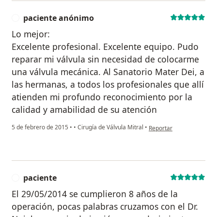
paciente anónimo
P
Lo mejor:
Excelente profesional. Excelente equipo. Pudo
reparar mi válvula sin necesidad de colocarme
una válvula mecánica. Al Sanatorio Mater Dei, a
las hermanas, a todos los profesionales que allí
atienden mi profundo reconocimiento por la
calidad y amabilidad de su atención
en opinión del usuario p
5 de febrero de 2015
•
•
Cirugía de Válvula Mitral
•
Reportar
paciente
P
El 29/05/2014 se cumplieron 8 años de la
operación, pocas palabras cruzamos con el Dr.