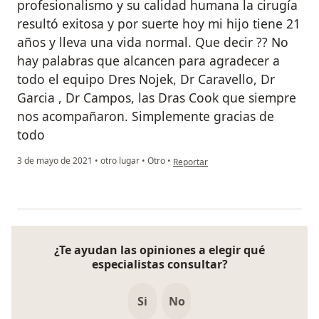
profesionalismo y su calidad humana la cirugía
resultó exitosa y por suerte hoy mi hijo tiene 21
años y lleva una vida normal. Que decir ?? No
hay palabras que alcancen para agradecer a
todo el equipo Dres Nojek, Dr Caravello, Dr
Garcia , Dr Campos, las Dras Cook que siempre
nos acompañaron. Simplemente gracias de
todo
en opinión del usuario JAVIER RODR
3 de mayo de 2021
•
otro lugar
•
Otro
•
Reportar
¿Te ayudan las opiniones a elegir qué
especialistas consultar?
Si
No