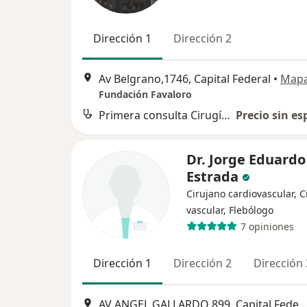
Dirección 1
Dirección 2
Av Belgrano,1746, Capital Federal
•
Map
Fundación Favaloro
Primera consulta Cirugía Cardiovascular
Precio sin es
Dr. Jorge Eduardo
Estrada
Cirujano cardiovascular, C
vascular, Flebólogo
7 opiniones
Dirección 1
Dirección 2
Dirección 
AV ANGEL GALLARDO 899, Capital Fede