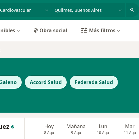
dad, enfermedad o nombre
p. ej. Buenos Aires
nibles
Obra social
Más filtros
s
Galeno
Accord Salud
Federada Salud
uez
Hoy
Mañana
Lun
Mar
8 Ago
9 Ago
10 Ago
11 Ago