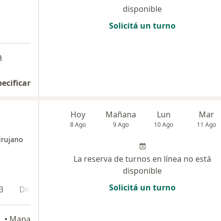
disponible
Solicitá un turno
a
pecificar
Hoy
Mañana
Lun
Mar
8 Ago
9 Ago
10 Ago
11 Ago
irujano
La reserva de turnos en línea no está
disponible
Solicitá un turno
3
Dirección 4
Dirección 5
ral
•
Mapa