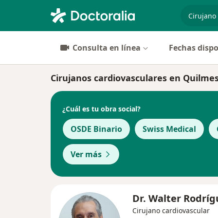
especiali
Consulta en línea
Fechas dispo
Cirujanos cardiovasculares en Quilme
¿Cuál es tu obra social?
OSDE Binario
Swiss Medical
Ver más
Dr. Walter Rodríg
Cirujano cardiovascular