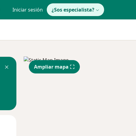
Iniciar sesión
¿Sos especialista?
Ampliar mapa
Mié
Jue
Vie
12 Ago
13 Ago
14 Ago