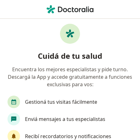
Men
Cirujano Cardiovascular • Bernal, Buenos Aires
Filtros
Obra social
Mapa
Cirujanos cardiovasculares en Bernal
Cuidá de tu salud
Encuentra los mejores especialistas y pide turno.
¿Cuál es tu obra social?
Descargá la App y accede gratuitamente a funciones
OSDE Binario
Swiss Medical
AcaSalud
exclusivas para vos:
Gestioná tus visitas fácilmente
Enviá mensajes a tus especialistas
Recibí recordatorios y notificaciones